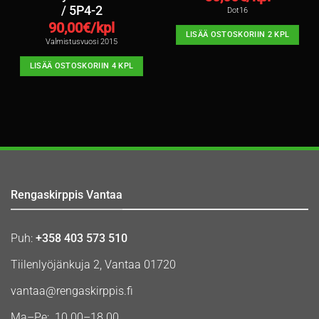
/ 5P4-2
Dot16
90,00
€/kpl
LISÄÄ OSTOSKORIIN 2 KPL
Valmistusvuosi 2015
LISÄÄ OSTOSKORIIN 4 KPL
Rengaskirppis Vantaa
Puh:
+358 403 573 510
Tiilenlyöjänkuja 2, Vantaa 01720
vantaa@rengaskirppis.fi
Ma–Pe: 10.00–18.00