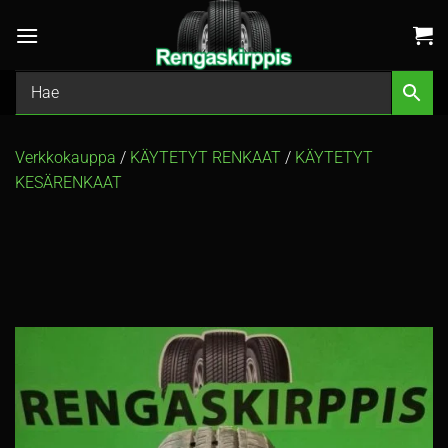
Skip
to
content
Verkkokauppa
/
KÄYTETYT RENKAAT
/
KÄYTETYT
KESÄRENKAAT