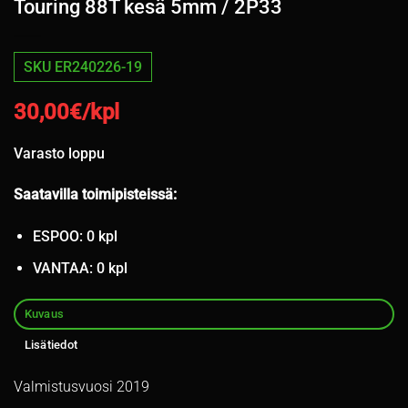
Touring 88T kesä 5mm / 2P33
SKU ER240226-19
30,00
€/kpl
Varasto loppu
Saatavilla toimipisteissä:
ESPOO: 0 kpl
VANTAA: 0 kpl
Kuvaus
Lisätiedot
Valmistusvuosi 2019