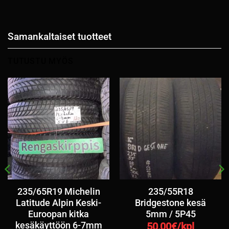
Samankaltaiset tuotteet
TUTUSTU MYÖS
235/65R19 Michelin
235/55R18
Latitude Alpin Keski-
Bridgestone kesä
Euroopan kitka
5mm / 5P45
kesäkäyttöön 6-7mm
50,00
€/kpl