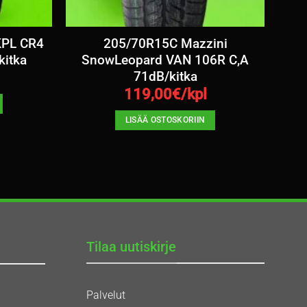
KPL CR4
205/70R15C Mazzini
kitka
SnowLeopard VAN 106R C,A
71dB/kitka
119,00
€/kpl
LISÄÄ OSTOSKORIIN
Tilaa uutiskirje
Palvelut