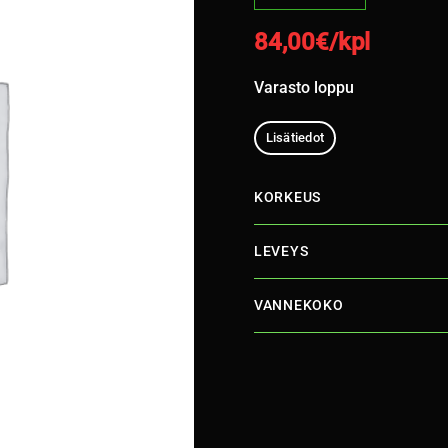
84,00
€/kpl
Varasto loppu
Lisätiedot
KORKEUS
LEVEYS
VANNEKOKO