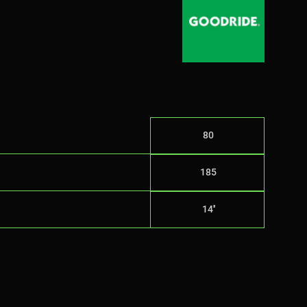
80
185
14''