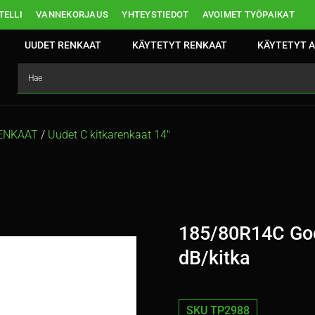
ELLI
VANNEKORJAUS
YHTEYSTIEDOT
AVOIMET TYÖPAIKAT
UUDET RENKAAT
KÄYTETYT RENKAAT
KÄYTETYT A
RENKAAT
/
Uudet C kitkarenkaat 14″
185/80R14C Goo
dB/kitka
SKU TP2988