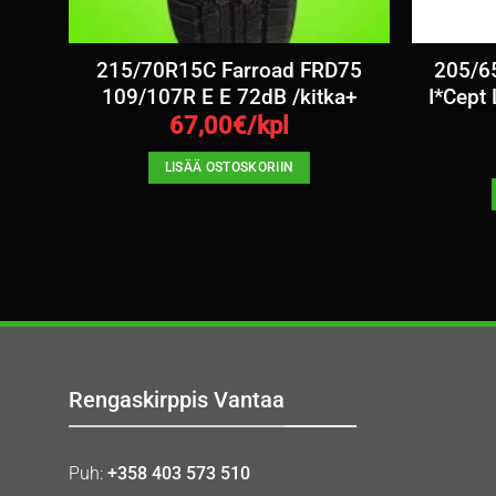
l
215/70R15C Farroad FRD75
205/6
10R
109/107R E E 72dB /kitka+
I*Cept
67,00
€/kpl
LISÄÄ OSTOSKORIIN
Rengaskirppis Vantaa
Puh:
+358 403 573 510