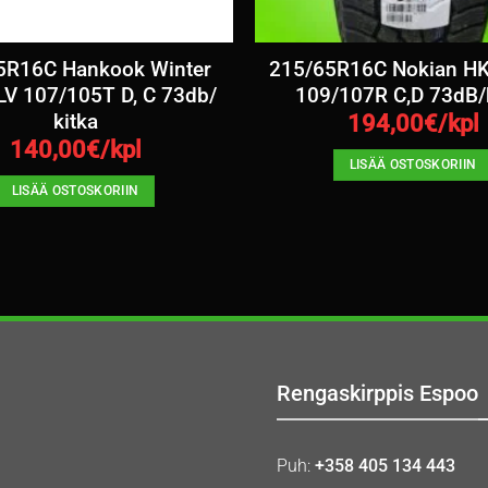
5R16C Hankook Winter
215/65R16C Nokian H
 LV 107/105T D, C 73db/
109/107R C,D 73dB/
kitka
194,00
€/kpl
140,00
€/kpl
LISÄÄ OSTOSKORIIN
LISÄÄ OSTOSKORIIN
Rengaskirppis Espoo
Puh:
+358 405 134 443