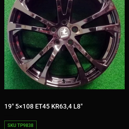
19″ 5×108 ET45 KR63,4 L8″
SKU TP9838