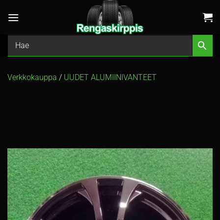
Skip
to
content
Verkkokauppa
/
UUDET ALUMIINIVANTEET