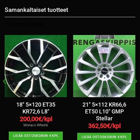
Samankaltaiset tuotteet
TUTUSTU MYÖS
18″ 5×120 ET35
21″ 5×112 KR66,6
KR72,6 L8″
ET50 L10″ GMP
Stellar
200,00
€/kpl
362,50
€/kpl
Monaco Wheels
LISÄÄ OSTOSKORIIN 4 KPL
LISÄÄ OSTOSKORIIN 4 KPL