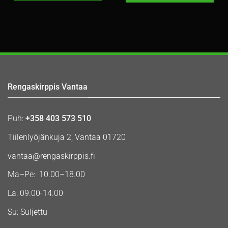
Rengaskirppis Vantaa
Puh:
+358 403 573 510
Tiilenlyöjänkuja 2, Vantaa 01720
vantaa@rengaskirppis.fi
Ma–Pe: 10.00–18.00
La: 09.00-14.00
Su: Suljettu