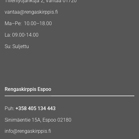
Tiilenlyöjänkuja 2, Vantaa 01720
vantaa@rengaskirppis.fi
Ma–Pe: 10.00–18.00
La: 09.00-14.00
Su: Suljettu
Rengaskirppis Espoo
Puh:
+358 405 134 443
Sinimäentie 15A, Espoo 02180
info@rengaskirppis.fi