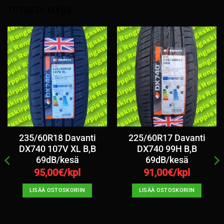
TUTUSTU MYÖS
235/60R18 Davanti
225/60R17 Davanti
DX740 107V XL B,B
DX740 99H B,B
69dB/kesä
69dB/kesä
95,00
€/kpl
91,00
€/kpl
LISÄÄ OSTOSKORIIN
LISÄÄ OSTOSKORIIN