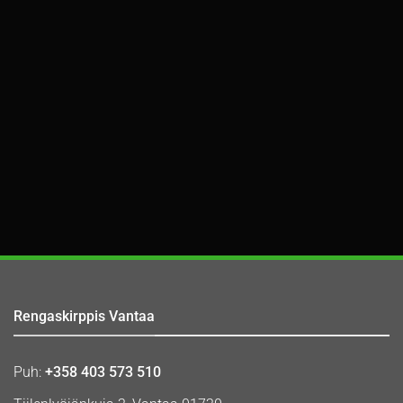
Rengaskirppis Vantaa
Puh:
+358 403 573 510