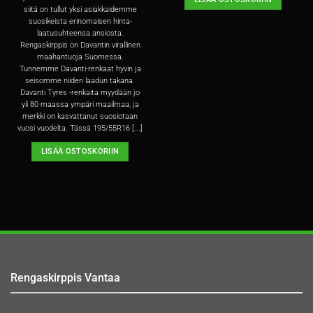
siitä on tullut yksi asiakkaidemme
suosikeista erinomaisen hinta-
laatusuhteensa ansiosta.
Rengaskirppis on Davantin virallinen
maahantuoja Suomessa.
Tunnemme Davanti-renkaat hyvin ja
seisomme niiden laadun takana.
Davanti Tyres -renkaita myydään jo
yli 80 maassa ympäri maailmaa, ja
merkki on kasvattanut suosiotaan
vuosi vuodelta. Tässä 195/55R16 [...]
LISÄÄ OSTOSKORIIN
Rengaskirppis Vantaa