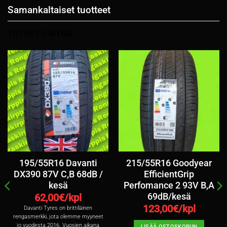
Samankaltaiset tuotteet
TUTUSTU MYÖS
195/55R16 Davanti
215/55R16 Goodyear
DX390 87V C,B 68dB /
EfficientGrip
kesä
Perfomance 2 93V B,A
69dB/kesä
62,00
€/kpl
123,00
€/kpl
Davanti Tyres on brittiläinen
rengasmerkki, jota olemme myyneet
jo vuodesta 2016. Vuosien aikana
LISÄÄ OSTOSKORIIN