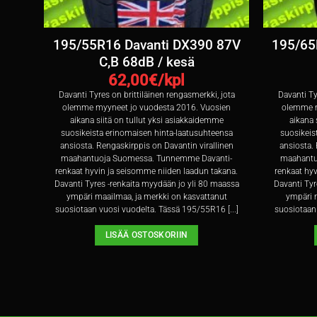
ura
195/55R16 Davanti DX390 87V
195/65
sä
C,B 68dB / kesä
62,00
€/kpl
Davanti Tyres on brittiläinen rengasmerkki, jota
Davanti Ty
olemme myyneet jo vuodesta 2016. Vuosien
olemme m
aikana siitä on tullut yksi asiakkaidemme
aikana 
suosikeista erinomaisen hinta-laatusuhteensa
suosikeis
ansiosta. Rengaskirppis on Davantin virallinen
ansiosta. 
maahantuoja Suomessa. Tunnemme Davanti-
maahantu
renkaat hyvin ja seisomme niiden laadun takana.
renkaat hy
Davanti Tyres -renkaita myydään jo yli 80 maassa
Davanti Tyr
ympäri maailmaa, ja merkki on kasvattanut
ympäri m
suosiotaan vuosi vuodelta. Tässä 195/55R16 [...]
suosiotaan 
LISÄÄ OSTOSKORIIN