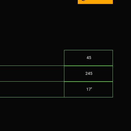
45
245
17''