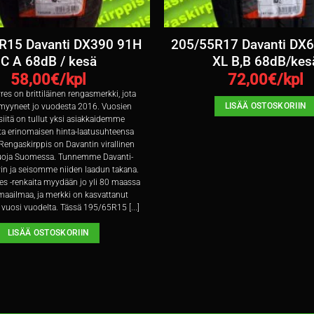
R15 Davanti DX390 91H
205/55R17 Davanti DX
C A 68dB / kesä
XL B,B 68dB/kes
58,00
€/kpl
72,00
€/kpl
res on brittiläinen rengasmerkki, jota
LISÄÄ OSTOSKORIIN
yyneet jo vuodesta 2016. Vuosien
siitä on tullut yksi asiakkaidemme
ta erinomaisen hinta-laatusuhteensa
Rengaskirppis on Davantin virallinen
oja Suomessa. Tunnemme Davanti-
vin ja seisomme niiden laadun takana.
es -renkaita myydään jo yli 80 maassa
aailmaa, ja merkki on kasvattanut
vuosi vuodelta. Tässä 195/65R15 [...]
LISÄÄ OSTOSKORIIN