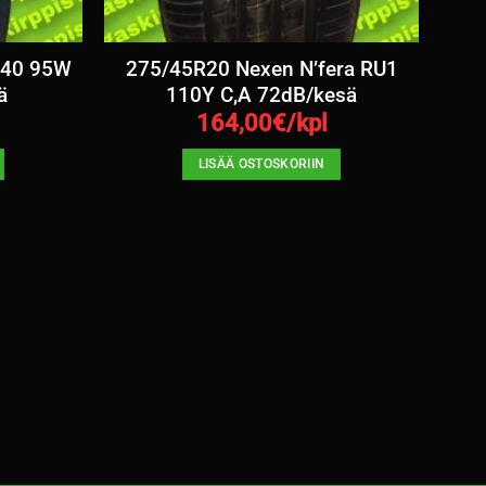
640 95W
275/45R20 Nexen N’fera RU1
ä
110Y C,A 72dB/kesä
164,00
€/kpl
LISÄÄ OSTOSKORIIN