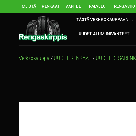
Skip
MEISTÄ
RENKAAT
VANTEET
PALVELUT
RENGASHOT
to
content
TÄSTÄ VERKKOKAUPPAAN →
UUDET ALUMIINIVANTEET
Verkkokauppa
/
UUDET RENKAAT
/
UUDET KESÄREN