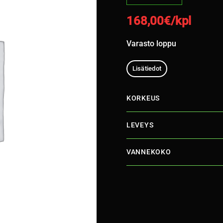
168,00
€/kpl
Varasto loppu
Lisätiedot
KORKEUS
LEVEYS
VANNEKOKO