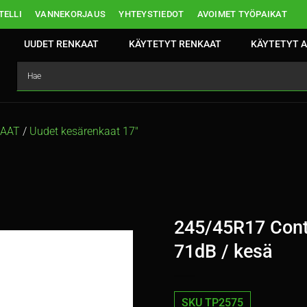
ELLI
VANNEKORJAUS
YHTEYSTIEDOT
AVOIMET TYÖPAIKAT
UUDET RENKAAT
KÄYTETYT RENKAAT
KÄYTETYT A
KAAT
/
Uudet kesärenkaat 17″
245/45R17 Cont
71dB / kesä
SKU TP2575