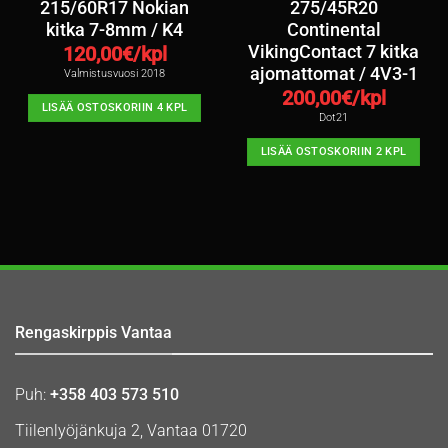
215/60R17 Nokian
275/45R20
kitka 7-8mm / K4
Continental
VikingContact 7 kitka
120,00
€/kpl
ajomattomat / 4V3-1
Valmistusvuosi 2018
200,00
€/kpl
LISÄÄ OSTOSKORIIN 4 KPL
Dot21
LISÄÄ OSTOSKORIIN 2 KPL
Rengaskirppis Vantaa
Puh:
+358 403 573 510
Tiilenlyöjänkuja 2, Vantaa 01720