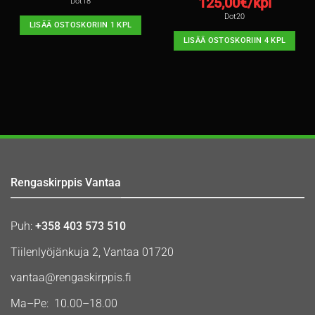
125,00
€/kpl
Dot18
Dot20
LISÄÄ OSTOSKORIIN 1 KPL
LISÄÄ OSTOSKORIIN 4 KPL
Rengaskirppis Vantaa
Puh:
+358 403 573 510
Tiilenlyöjänkuja 2, Vantaa 01720
vantaa@rengaskirppis.fi
Ma–Pe: 10.00–18.00