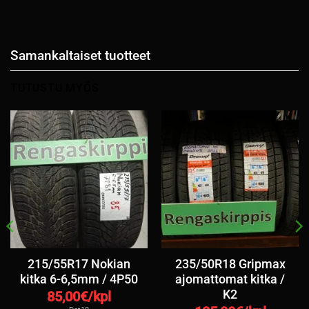
Samankaltaiset tuotteet
TUTUSTU MYÖS
215/55R17 Nokian
235/50R18 Gripmax
kitka 6-6,5mm / 4P50
ajomattomat kitka /
K2
85,00
€/kpl