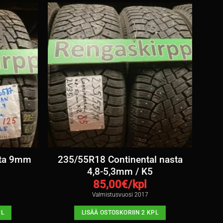
sta 9mm
235/55R18 Continental nasta
4,8-5,3mm / K5
85,00
€/kpl
Valmistusvuosi 2017
PL
LISÄÄ OSTOSKORIIN 2 KPL