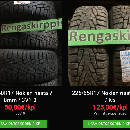
0R17 Nokian nasta 7-
225/65R17 Nokian na
8mm / 3V1-3
/ K5
50,00
€/kpl
125,00
€/kpl
Dot10
Valmistusvuosi 2020
ISÄÄ OSTOSKORIIN 2 KPL
LISÄÄ OSTOSKORIIN 2 K