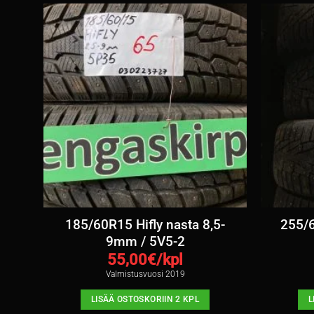
ta
185/60R15 Hifly nasta 8,5-
255/6
9mm / 5V5-2
55,00
€/kpl
Valmistusvuosi 2019
LISÄÄ OSTOSKORIIN 2 KPL
L