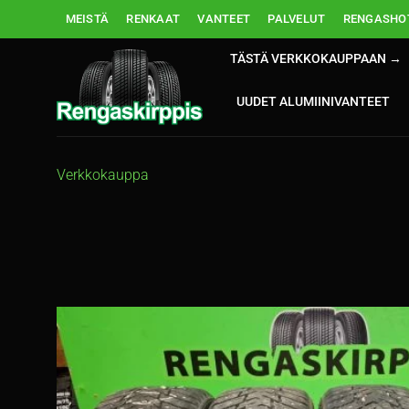
Skip
MEISTÄ
RENKAAT
VANTEET
PALVELUT
RENGASHOT
to
content
TÄSTÄ VERKKOKAUPPAAN →
UUDET ALUMIINIVANTEET
Verkkokauppa