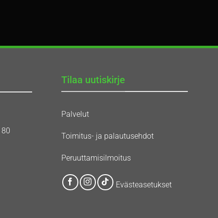
Tilaa uutiskirje
Palvelut
180
Toimitus- ja palautusehdot
Peruuttamisilmoitus
Evästeasetukset