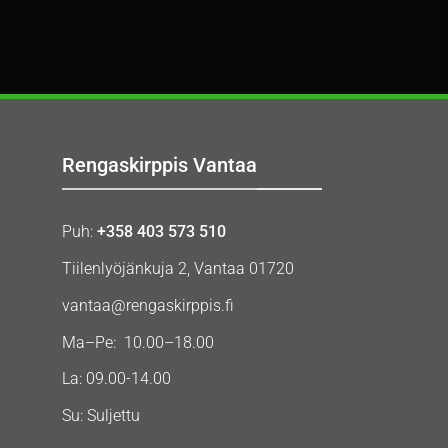
Rengaskirppis Vantaa
Puh:
+358 403 573 510
Tiilenlyöjänkuja 2, Vantaa 01720
vantaa@rengaskirppis.fi
Ma–Pe: 10.00–18.00
La: 09.00-14.00
Su: Suljettu