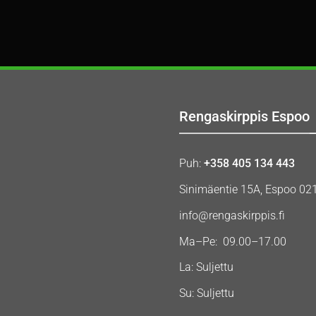
Rengaskirppis Espoo
Puh:
+358 405 134 443
Sinimäentie 15A, Espoo 02
info@rengaskirppis.fi
Ma–Pe: 09.00–17.00
La: Suljettu
Su: Suljettu