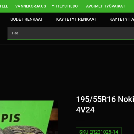
ELLI
VANNEKORJAUS
YHTEYSTIEDOT
AVOIMET TYÖPAIKAT
UUDET RENKAAT
KÄYTETYT RENKAAT
KÄYTETYT A
195/55R16 Noki
4V24
SKU ER231025-14