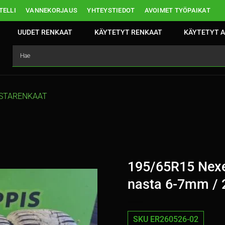
ELLI
VANNEKORJAUS
YHTEYSTIEDOT
AVOIMET TYÖPAIKAT
UUDET RENKAAT
KÄYTETYT RENKAAT
KÄYTETYT A
STARENKAAT
195/65R15 Nex
nasta 6-7mm / 
SKU ER260526-02