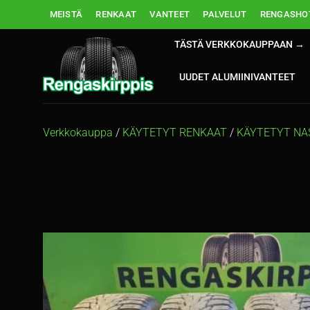
Skip
MEISTÄ
RENKAAT
VANTEET
PALVELUT
RENGASHOT
to
content
TÄSTÄ VERKKOKAUPPAAN →
UUDET ALUMIINIVANTEET
Verkkokauppa
/
KÄYTETYT RENKAAT
/
KÄYTETYT NA