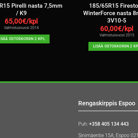
15 Pirelli nasta 7,5mm
185/65R15 Firest
/ K9
WinterForce nasta 
3V10-5
65,00
€/kpl
60,00
€/kpl
Valmistusvuosi 2014
Valmistusvuosi 2015
ISÄÄ OSTOSKORIIN 2 KPL
LISÄÄ OSTOSKORIIN 2 K
Rengaskirppis Espoo
Puh:
+358 405 134 443
Sinimäentie 15A, Espoo 02