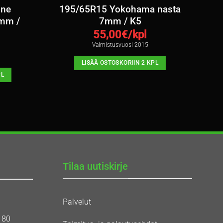
one
195/65R15 Yokohama nasta
8mm /
7mm / K5
55,00
€/kpl
Valmistusvuosi 2015
LISÄÄ OSTOSKORIIN 2 KPL
PL
Tilaa uutiskirje
Palvelut
180