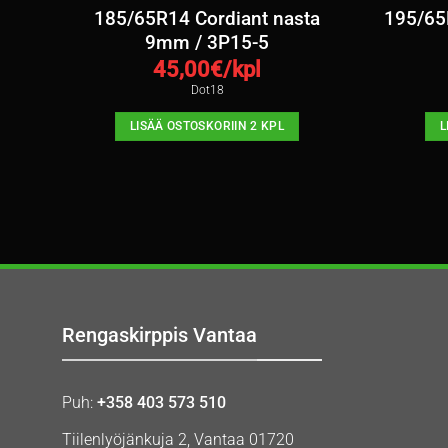
mm /
185/65R14 Cordiant nasta
195/65R
9mm / 3P15-5
45,00
€/kpl
Dot18
LISÄÄ OSTOSKORIIN 2 KPL
L
Rengaskirppis Vantaa
Puh:
+358 403 573 510
Tiilenlyöjänkuja 2, Vantaa 01720