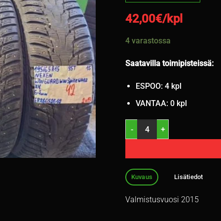
42,00
€/kpl
4 varastossa
Saatavilla toimipisteissä:
ESPOO: 4 kpl
VANTAA: 0 kpl
195/65R15 Nexen Winguard Wi
Kuvaus
Lisätiedot
Valmistusvuosi 2015