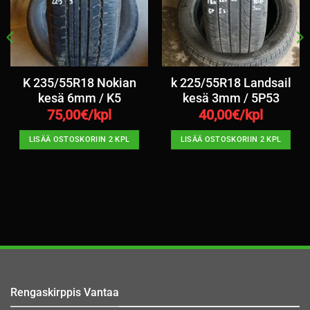
K 235/55R18 Nokian
k 225/55R18 Landsail
kesä 6mm / K5
kesä 3mm / 5P53
75,00
€/kpl
40,00
€/kpl
LISÄÄ OSTOSKORIIN 2 KPL
LISÄÄ OSTOSKORIIN 2 KPL
Rengaskirppis Vantaa