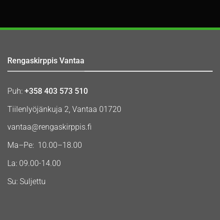
Rengaskirppis Vantaa
Puh:
+358 403 573 510
Tiilenlyöjänkuja 2, Vantaa 01720
vantaa@rengaskirppis.fi
Ma–Pe: 10.00–18.00
La: 09.00-14.00
Su: Suljettu