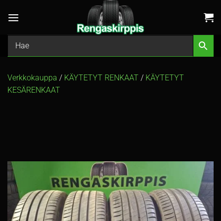
Skip
to
content
Verkkokauppa
/
KÄYTETYT RENKAAT
/
KÄYTETYT
KESÄRENKAAT