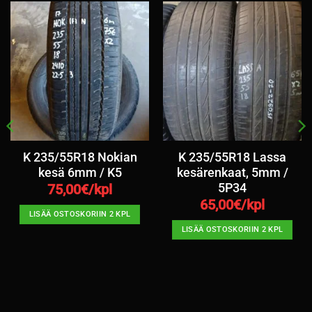
K 235/55R18 Nokian
K 235/55R18 Lassa
kesä 6mm / K5
kesärenkaat, 5mm /
5P34
75,00
€/kpl
65,00
€/kpl
LISÄÄ OSTOSKORIIN 2 KPL
LISÄÄ OSTOSKORIIN 2 KPL