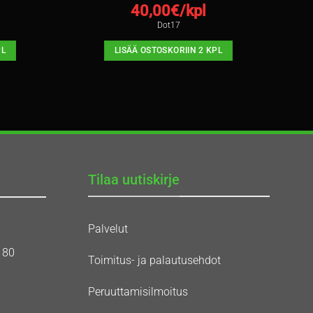
40,00
€/kpl
Dot17
PL
LISÄÄ OSTOSKORIIN 2 KPL
Tilaa uutiskirje
Palvelut
180
Toimitus- ja palautusehdot
Peruuttamisilmoitus