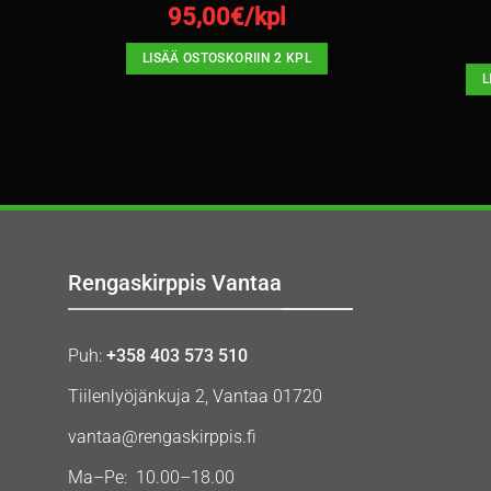
95,00
€/kpl
LISÄÄ OSTOSKORIIN 2 KPL
L
Rengaskirppis Vantaa
Puh:
+358 403 573 510
Tiilenlyöjänkuja 2, Vantaa 01720
vantaa@rengaskirppis.fi
Ma–Pe: 10.00–18.00