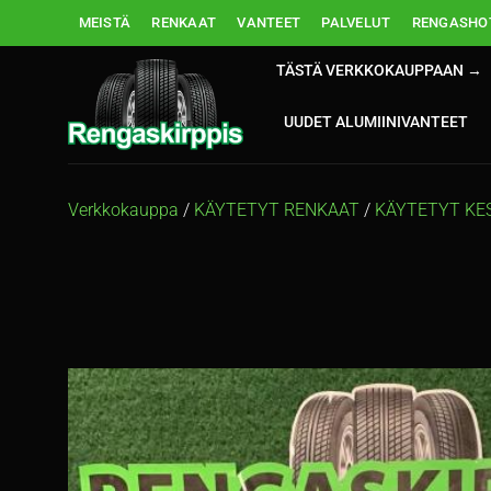
Skip
MEISTÄ
RENKAAT
VANTEET
PALVELUT
RENGASHOT
to
content
TÄSTÄ VERKKOKAUPPAAN →
UUDET ALUMIINIVANTEET
Verkkokauppa
/
KÄYTETYT RENKAAT
/
KÄYTETYT KE