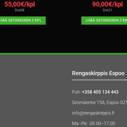
55,00
€/kpl
90,00
€/kpl
Dot08
Dot21
ISÄÄ OSTOSKORIIN 2 KPL
LISÄÄ OSTOSKORIIN 2 K
Rengaskirppis Espoo
Puh:
+358 405 134 443
Sinimäentie 15A, Espoo 02
info@rengaskirppis.fi
Ma–Pe: 09.00–17.00