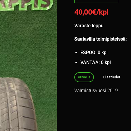
40,00
€/kpl
Varasto loppu
Saatavilla toimipisteissä:
ESPOO: 0 kpl
VANTAA: 0 kpl
Kuvaus
Lisätiedot
Valmistusvuosi 2019