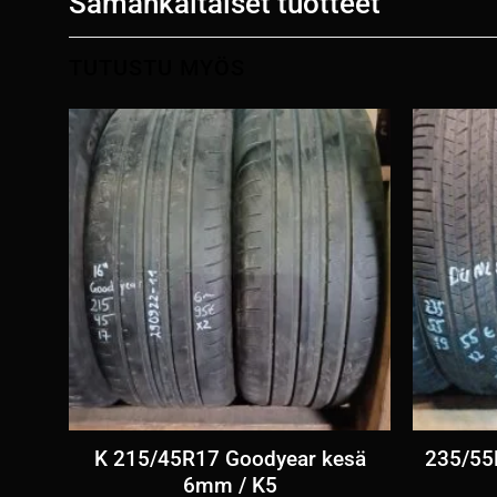
Samankaltaiset tuotteet
TUTUSTU MYÖS
6-
K 215/45R17 Goodyear kesä
235/55
6mm / K5