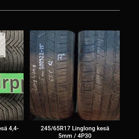
sä 4,4-
245/65R17 Linglong kesä
5mm / 4P30