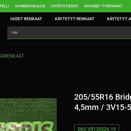
ELLI
VANNEKORJAUS
YHTEYSTIEDOT
AVOIMET TYÖPAIKAT
UUDET RENKAAT
KÄYTETYT RENKAAT
KÄYTETYT A
SÄRENKAAT
205/55R16 Brid
4,5mm / 3V15-
SKU VR130526-19