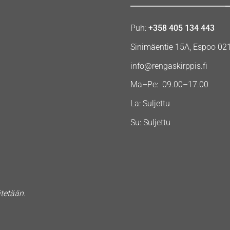
Puh:
+358 405 134 443
Sinimäentie 15A, Espoo 02
info@rengaskirppis.fi
Ma–Pe: 09.00–17.00
La: Suljettu
Su: Suljettu
ätetään.