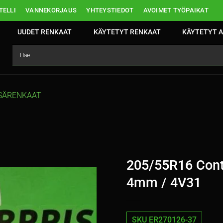
ELLI
VANNEKORJAUS
YHTEYSTIEDOT
AVOIMET TYÖPAIKAT
UUDET RENKAAT
KÄYTETYT RENKAAT
KÄYTETYT A
SÄRENKAAT
205/55R16 Cont
4mm / 4V31
SKU ER270126-37