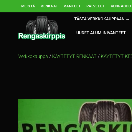
Skip
MEISTÄ
RENKAAT
VANTEET
PALVELUT
RENGASHOT
to
content
TÄSTÄ VERKKOKAUPPAAN →
UUDET ALUMIINIVANTEET
Verkkokauppa
/
KÄYTETYT RENKAAT
/
KÄYTETYT KE