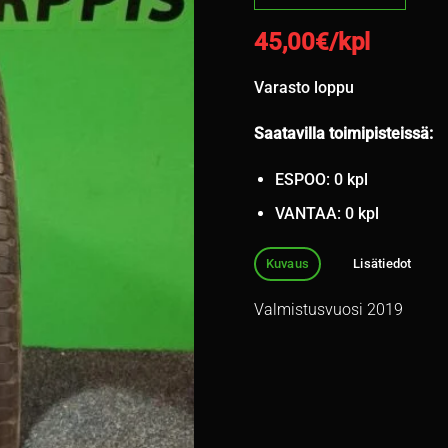
45,00
€/kpl
Varasto loppu
Saatavilla toimipisteissä:
ESPOO: 0 kpl
VANTAA: 0 kpl
Kuvaus
Lisätiedot
Valmistusvuosi 2019