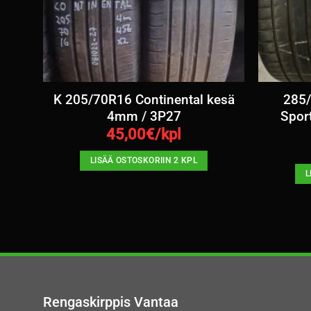
sä
K 205/70R16 Continental kesä
285/
4mm / 3P27
Spor
45,00
€/kpl
LISÄÄ OSTOSKORIIN 2 KPL
L
Rengaskirppis Vantaa