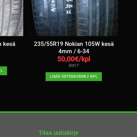
n kesä
235/55R19 Nokian 105W kesä
4mm / 6-34
50,00
€/kpl
Dot17
PL
LISÄÄ OSTOSKORIIN 2 KPL
Tilaa uutiskirje