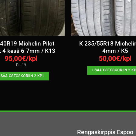
40R19 Michelin Pilot
K 235/55R18 Micheli
t 4 kesä 6-7mm / K13
4mm / K5
95,00
€/kpl
50,00
€/kpl
Dot19
LISÄÄ OSTOSKORIIN 2 K
ISÄÄ OSTOSKORIIN 2 KPL
Rengaskirppis Espoo