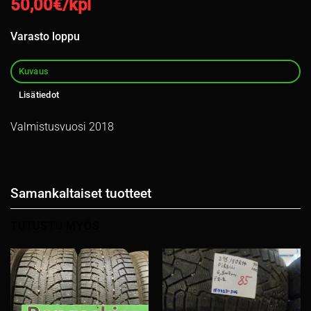
50,00
€/kpl
Varasto loppu
Kuvaus
Lisätiedot
Valmistusvuosi 2018
Samankaltaiset tuotteet
TUTUSTU MYÖS