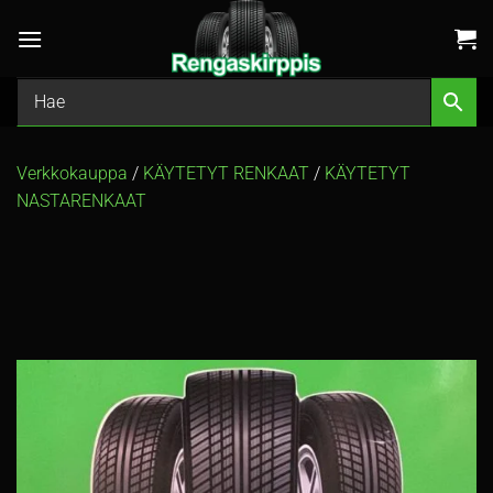
Skip
to
content
Verkkokauppa
/
KÄYTETYT RENKAAT
/
KÄYTETYT
NASTARENKAAT