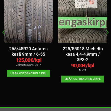
265/45R20 Antares
225/55R18 Michelin
kesä 9mm / 6-55
kesä 4,4-4,9mm /
3P3-2
125,00
€/kpl
90,00
€/kpl
Valmistusvuosi 2017
Dot21
LISÄÄ OSTOSKORIIN 2 KPL
LISÄÄ OSTOSKORIIN 2 KPL