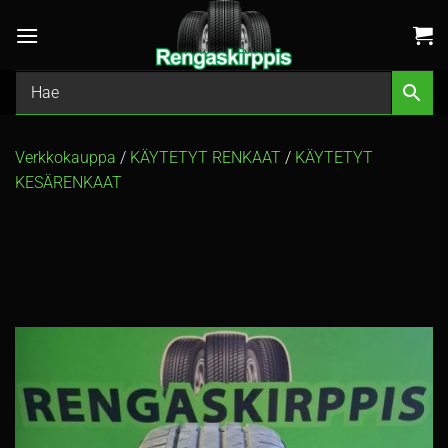
Skip
to
content
Verkkokauppa
/
KÄYTETYT RENKAAT
/
KÄYTETYT
KESÄRENKAAT