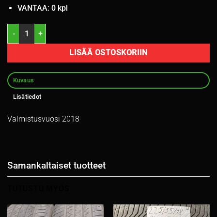
VANTAA: 0 kpl
205/55R16 Goodride Sport SA37 91V kesä 5mm / 4V22 määrä
LISÄÄ OSTOSKORIIN
Kuvaus
Lisätiedot
Valmistusvuosi 2018
Samankaltaiset tuotteet
TUTUSTU MYÖS