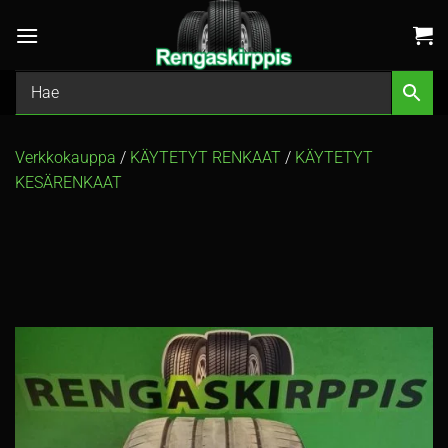
Skip
to
content
Verkkokauppa
/
KÄYTETYT RENKAAT
/
KÄYTETYT
KESÄRENKAAT