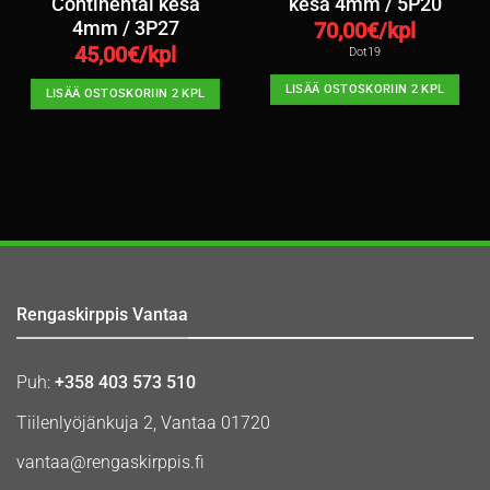
Continental kesä
kesä 4mm / 5P20
4mm / 3P27
70,00
€/kpl
45,00
€/kpl
Dot19
LISÄÄ OSTOSKORIIN 2 KPL
LISÄÄ OSTOSKORIIN 2 KPL
Rengaskirppis Vantaa
Puh:
+358 403 573 510
Tiilenlyöjänkuja 2, Vantaa 01720
vantaa@rengaskirppis.fi