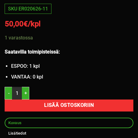
SKU ER020626-11
50,00
€/kpl
1 varastossa
Saatavilla toimipisteissä:
ESPOO: 1 kpl
VANTAA: 0 kpl
275/40R20 Goodyear Eagle F1 Asymmetric 3 106Y kesä 4mm / 6-20
LISÄÄ OSTOSKORIIN
Kuvaus
Lisätiedot