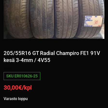
205/55R16 GT Radial Champiro FE1 91V
kesä 3-4mm / 4V55
SKU ER010626-25
30,00
€/kpl
Varasto loppu