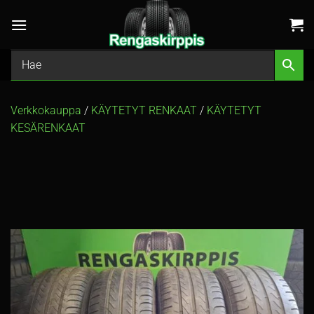
Skip
to
content
Verkkokauppa
/
KÄYTETYT RENKAAT
/
KÄYTETYT
KESÄRENKAAT