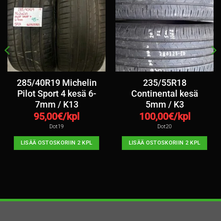
285/40R19 Michelin
235/55R18
Pilot Sport 4 kesä 6-
Continental kesä
7mm / K13
5mm / K3
95,00
€/kpl
100,00
€/kpl
Dot19
Dot20
LISÄÄ OSTOSKORIIN 2 KPL
LISÄÄ OSTOSKORIIN 2 KPL