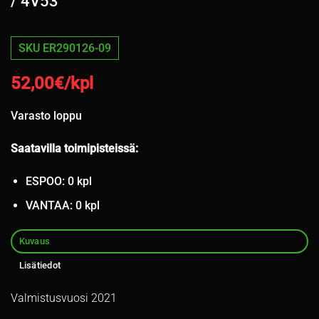
/ 4V53
SKU ER290126-09
52,00
€/kpl
Varasto loppu
Saatavilla toimipisteissä:
ESPOO: 0 kpl
VANTAA: 0 kpl
Kuvaus
Lisätiedot
Valmistusvuosi 2021