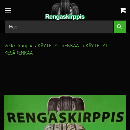
Skip
to
content
Verkkokauppa
/
KÄYTETYT RENKAAT
/
KÄYTETYT
KESÄRENKAAT