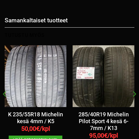
Samankaltaiset tuotteet
TUTUSTU MYÖS
K 235/55R18 Michelin
285/40R19 Michelin
kesä 4mm / K5
Pilot Sport 4 kesä 6-
7mm / K13
50,00
€/kpl
95,00
€/kpl