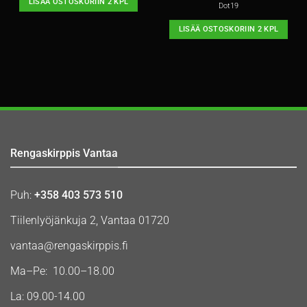
LISÄÄ OSTOSKORIIN 2 KPL
Dot19
LISÄÄ OSTOSKORIIN 2 KPL
Rengaskirppis Vantaa
Puh:
+358 403 573 510
Tiilenlyöjänkuja 2, Vantaa 01720
vantaa@rengaskirppis.fi
Ma–Pe: 10.00–18.00
La: 09.00-14.00