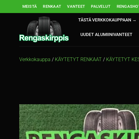
Skip
MEISTÄ
RENKAAT
VANTEET
PALVELUT
RENGASHOT
to
content
TÄSTÄ VERKKOKAUPPAAN →
UUDET ALUMIINIVANTEET
Verkkokauppa
/
KÄYTETYT RENKAAT
/
KÄYTETYT KE