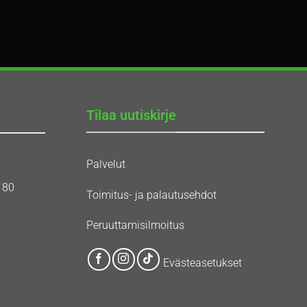
Tilaa uutiskirje
Palvelut
180
Toimitus- ja palautusehdot
Peruuttamisilmoitus
Evästeasetukset