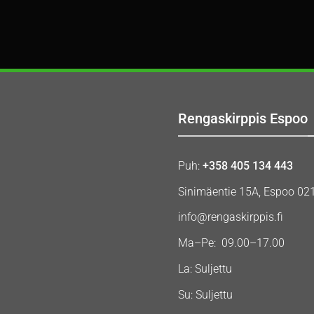
Rengaskirppis Espoo
Puh:
+358 405 134 443
Sinimäentie 15A, Espoo 02
info@rengaskirppis.fi
Ma–Pe: 09.00–17.00
La: Suljettu
Su: Suljettu