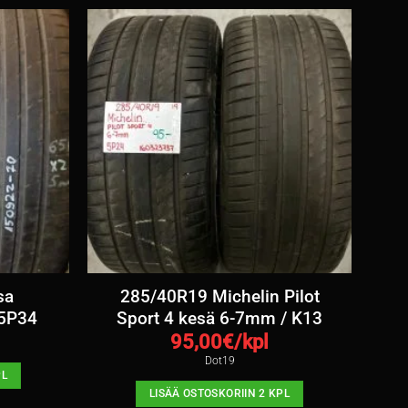
sa
285/40R19 Michelin Pilot
 5P34
Sport 4 kesä 6-7mm / K13
95,00
€/kpl
Dot19
PL
LISÄÄ OSTOSKORIIN 2 KPL