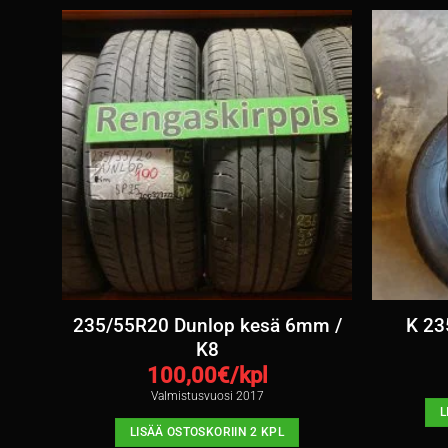
 5-
235/55R20 Dunlop kesä 6mm /
K 23
K8
100,00
€/kpl
Valmistusvuosi 2017
L
LISÄÄ OSTOSKORIIN 2 KPL