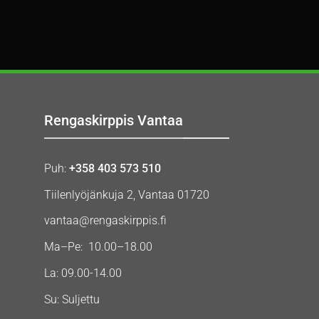
Rengaskirppis Vantaa
Puh:
+358 403 573 510
Tiilenlyöjänkuja 2, Vantaa 01720
vantaa@rengaskirppis.fi
Ma–Pe: 10.00–18.00
La: 09.00-14.00
Su: Suljettu