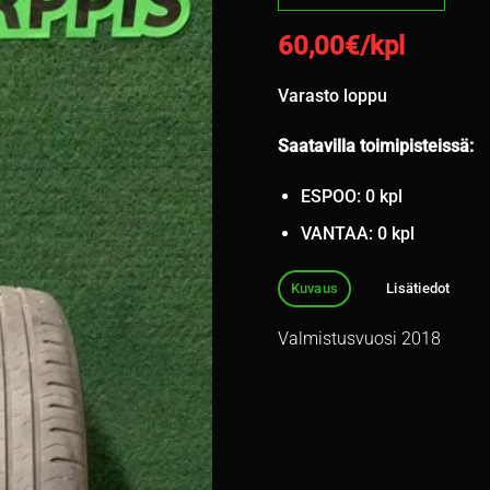
60,00
€/kpl
Varasto loppu
Saatavilla toimipisteissä:
ESPOO: 0 kpl
VANTAA: 0 kpl
Kuvaus
Lisätiedot
Valmistusvuosi 2018