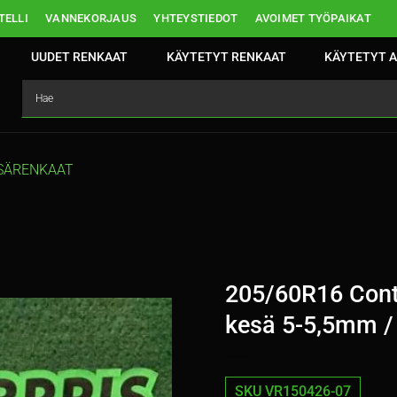
ELLI
VANNEKORJAUS
YHTEYSTIEDOT
AVOIMET TYÖPAIKAT
UUDET RENKAAT
KÄYTETYT RENKAAT
KÄYTETYT A
SÄRENKAAT
205/60R16 Cont
kesä 5-5,5mm /
SKU VR150426-07