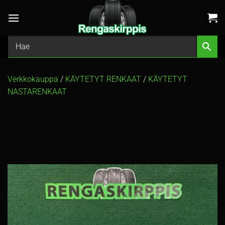
Skip
to
content
Verkkokauppa
/
KÄYTETYT RENKAAT
/
KÄYTETYT
NASTARENKAAT