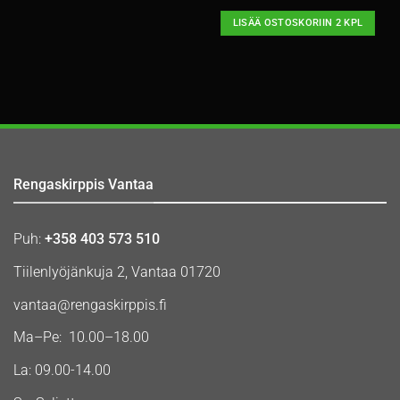
LISÄÄ OSTOSKORIIN 2 KPL
Rengaskirppis Vantaa
Puh:
+358 403 573 510
Tiilenlyöjänkuja 2, Vantaa 01720
vantaa@rengaskirppis.fi
Ma–Pe: 10.00–18.00
La: 09.00-14.00