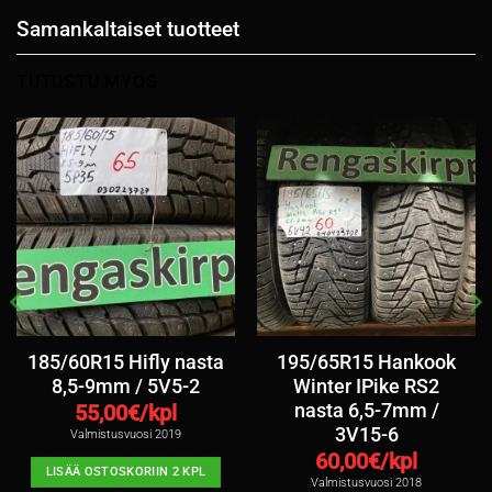
Samankaltaiset tuotteet
TUTUSTU MYÖS
185/60R15 Hifly nasta
195/65R15 Hankook
8,5-9mm / 5V5-2
Winter IPike RS2
nasta 6,5-7mm /
55,00
€/kpl
3V15-6
Valmistusvuosi 2019
60,00
€/kpl
LISÄÄ OSTOSKORIIN 2 KPL
Valmistusvuosi 2018