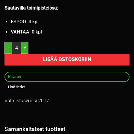
Saatavilla toimipisteissä:
ESPOO: 4 kpl
VANTAA: 0 kpl
205/65R15 Sava Eskimo Stud 94T nasta 8-9mm / 2V13 määrä
LISÄÄ OSTOSKORIIN
Kuvaus
Lisätiedot
Valmistusvuosi 2017
Samankaltaiset tuotteet