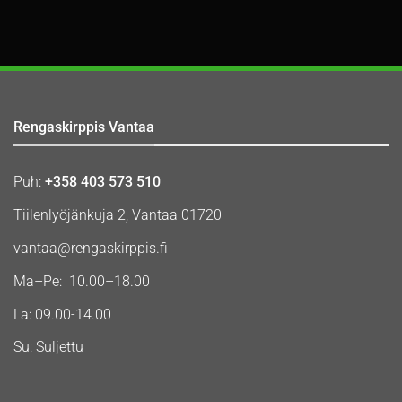
Rengaskirppis Vantaa
Puh:
+358 403 573 510
Tiilenlyöjänkuja 2, Vantaa 01720
vantaa@rengaskirppis.fi
Ma–Pe: 10.00–18.00
La: 09.00-14.00
Su: Suljettu