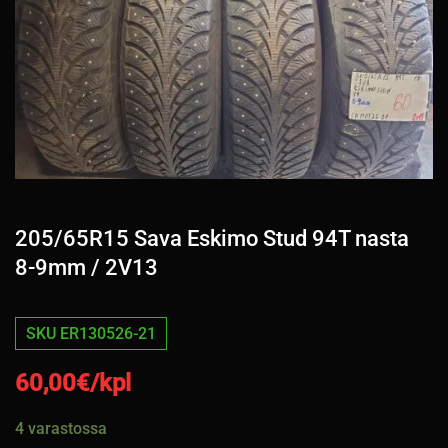
205/65R15 Sava Eskimo Stud 94T nasta
8-9mm / 2V13
SKU ER130526-21
60,00
€/kpl
4 varastossa