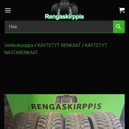
Skip
to
content
Verkkokauppa
/
KÄYTETYT RENKAAT
/
KÄYTETYT
NASTARENKAAT