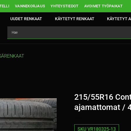
ELLI
VANNEKORJAUS
YHTEYSTIEDOT
AVOIMET TYÖPAIKAT
UUDET RENKAAT
KÄYTETYT RENKAAT
KÄYTETYT A
SÄRENKAAT
215/55R16 Cont
ajamattomat / 
SKU VR180325-13