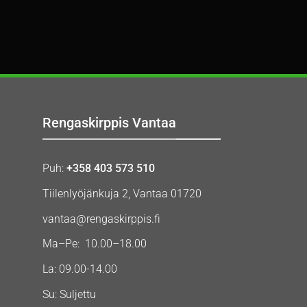
Rengaskirppis Vantaa
Puh:
+358 403 573 510
Tiilenlyöjänkuja 2, Vantaa 01720
vantaa@rengaskirppis.fi
Ma–Pe: 10.00–18.00
La: 09.00-14.00
Su: Suljettu