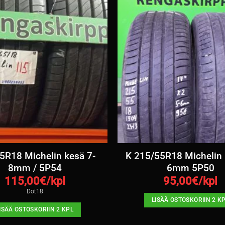
5R18 Michelin kesä 7-
K 215/55R18 Michelin 
8mm / 5P54
6mm 5P50
115,00
€/kpl
95,00
€/kpl
Dot18
LISÄÄ OSTOSKORIIN 2 K
ISÄÄ OSTOSKORIIN 2 KPL