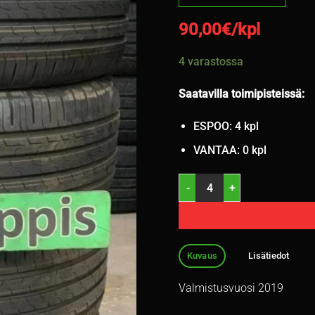
90,00
€/kpl
4 varastossa
Saatavilla toimipisteissä:
ESPOO: 4 kpl
VANTAA: 0 kpl
215/55R16 Continental EcoCon
Kuvaus
Lisätiedot
Valmistusvuosi 2019