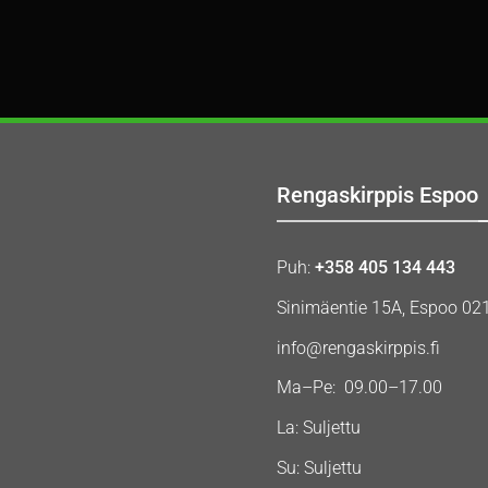
Rengaskirppis Espoo
Puh:
+358 405 134 443
Sinimäentie 15A, Espoo 02
info@rengaskirppis.fi
Ma–Pe: 09.00–17.00
La: Suljettu
Su: Suljettu