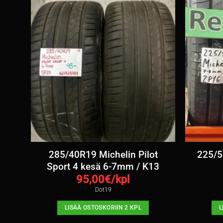
sä
285/40R19 Michelin Pilot
225/5
Sport 4 kesä 6-7mm / K13
95,00
€/kpl
Dot19
LISÄÄ OSTOSKORIIN 2 KPL
L