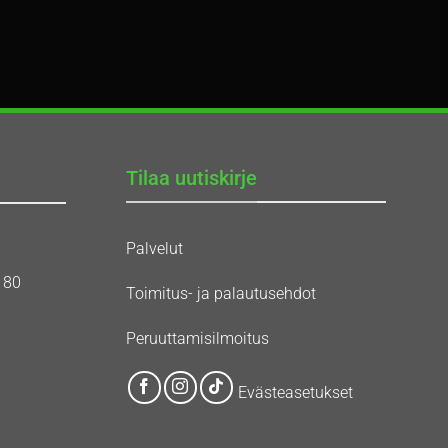
Tilaa uutiskirje
Palvelut
180
Toimitus- ja palautusehdot
Peruuttamisilmoitus
Evästeasetukset