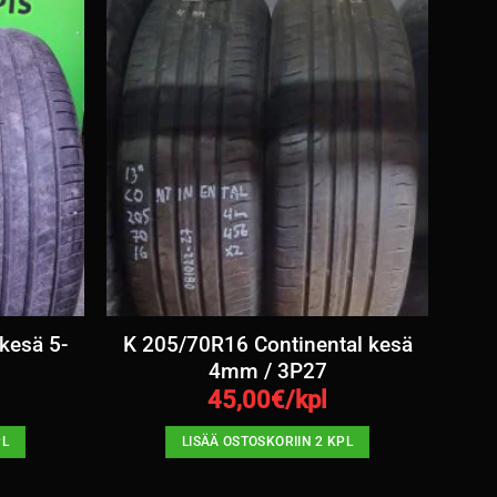
kesä 5-
K 205/70R16 Continental kesä
4mm / 3P27
45,00
€/kpl
PL
LISÄÄ OSTOSKORIIN 2 KPL