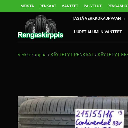
Skip
MEISTÄ
RENKAAT
VANTEET
PALVELUT
RENGASHOT
to
content
TÄSTÄ VERKKOKAUPPAAN →
UUDET ALUMIINIVANTEET
Verkkokauppa
/
KÄYTETYT RENKAAT
/
KÄYTETYT KE