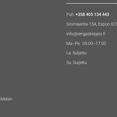
Puh:
+358 405 134 443
Sinimäentie 15A, Espoo 02
info@rengaskirppis.fi
Ma–Pe: 09.00–17.00
La: Suljettu
Su: Suljettu
ätetään.