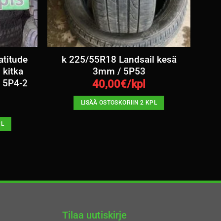
atitude
k 225/55R18 Landsail kesä
 kitka
3mm / 5P53
 5P4-2
40,00
€/kpl
LISÄÄ OSTOSKORIIN 2 KPL
PL
Tilaa uutiskirje