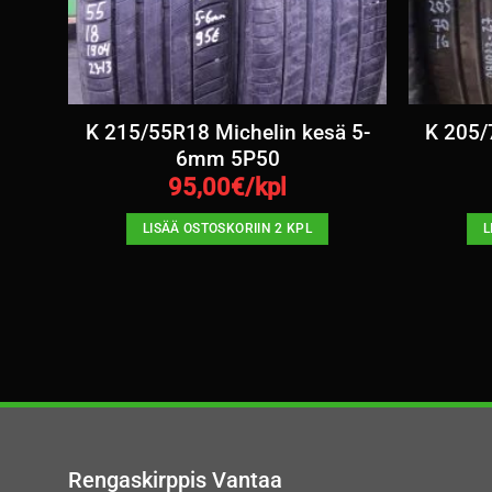
mm /
K 215/55R18 Michelin kesä 5-
K 205/
6mm 5P50
95,00
€/kpl
LISÄÄ OSTOSKORIIN 2 KPL
L
Rengaskirppis Vantaa