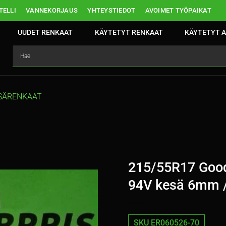
ELLI
VANNEKORJAUS
YHTEYSTIEDOT
AVOIMET TYÖPAIKAT
UUDET RENKAAT
KÄYTETYT RENKAAT
KÄYTETYT A
SÄRENKAAT
215/55R17 Good
94V kesä 6mm 
SKU ER060526-70