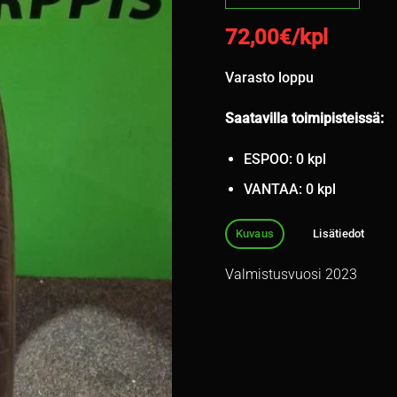
72,00
€/kpl
Varasto loppu
Saatavilla toimipisteissä:
ESPOO: 0 kpl
VANTAA: 0 kpl
Kuvaus
Lisätiedot
Valmistusvuosi 2023