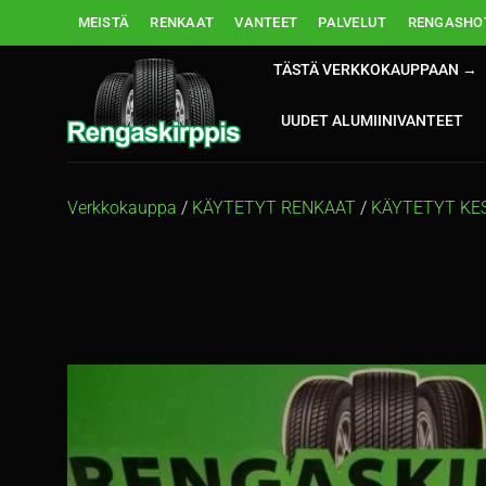
Skip
MEISTÄ
RENKAAT
VANTEET
PALVELUT
RENGASHOT
to
content
TÄSTÄ VERKKOKAUPPAAN →
UUDET ALUMIINIVANTEET
Verkkokauppa
/
KÄYTETYT RENKAAT
/
KÄYTETYT KE