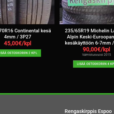
70R16 Continental kesä
235/65R19 Michelin L
4mm / 3P27
Alpin Keski-Euroopan
kesäkäyttöön 6-7mm /
45,00
€/kpl
90,00
€/kpl
ISÄÄ OSTOSKORIIN 2 KPL
Valmistusvuosi 2015
LISÄÄ OSTOSKORIIN 4 K
Rengaskirppis Espoo