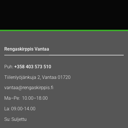
Rengaskirppis Vantaa
Puh:
+358 403 573 510
Tiilenlyöjänkuja 2, Vantaa 01720
vantaa@rengaskirppis.fi
Ma–Pe: 10.00–18.00
La: 09.00-14.00
Su: Suljettu