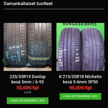
Samankaltaiset tuotteet
TUTUSTU MYÖS
235/55R19 Dunlop
K 215/55R18 Michelin
kesä 5mm / 6-55
kesä 5-6mm 5P50
55,00
€/kpl
95,00
€/kpl
Dot08
LISÄÄ OSTOSKORIIN 2 KPL
LISÄÄ OSTOSKORIIN 2 KPL