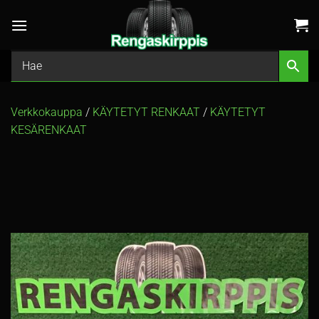
Skip
to
content
Verkkokauppa
/
KÄYTETYT RENKAAT
/
KÄYTETYT
KESÄRENKAAT