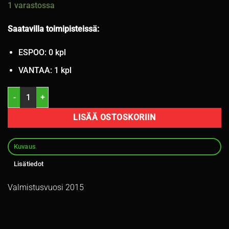
1 varastossa
Saatavilla toimipisteissä:
ESPOO: 0 kpl
VANTAA: 1 kpl
215/55R17 Hankook Ventus Prime 2 94V kesä 6mm / 5V3-4 määrä
LISÄÄ OSTOSKORIIN
Kuvaus
Lisätiedot
Valmistusvuosi 2015