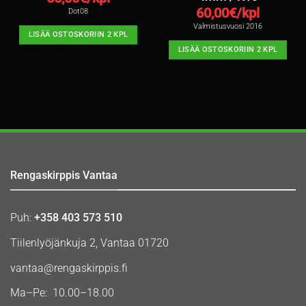
60,00
€/kpl
Dot08
Valmistusvuosi 2016
LISÄÄ OSTOSKORIIN 2 KPL
LISÄÄ OSTOSKORIIN 2 KPL
Rengaskirppis Vantaa
Puh:
+358 403 573 510
Tiilenlyöjänkuja 2, Vantaa 01720
vantaa@rengaskirppis.fi
Ma–Pe: 10.00–18.00