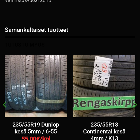
Valmistusvuosi 2013
Samankaltaiset tuotteet
TUTUSTU MYÖS
235/55R19 Dunlop
235/55R18
kesä 5mm / 6-55
Continental kesä
4mm / K13
55,00
€/kpl