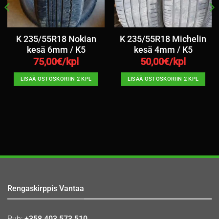
K 235/55R18 Nokian
K 235/55R18 Michelin
kesä 6mm / K5
kesä 4mm / K5
75,00
€/kpl
50,00
€/kpl
LISÄÄ OSTOSKORIIN 2 KPL
LISÄÄ OSTOSKORIIN 2 KPL
Rengaskirppis Vantaa
Puh:
+358 403 573 510