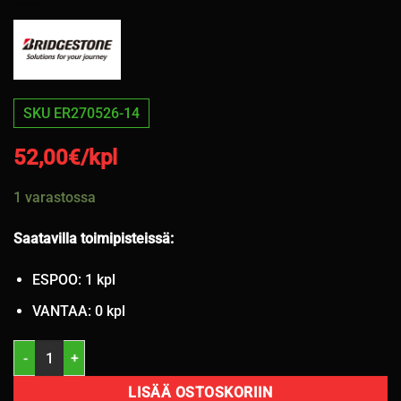
SKU ER270526-14
52,00
€/kpl
1 varastossa
Saatavilla toimipisteissä:
ESPOO: 1 kpl
VANTAA: 0 kpl
215/55R18 Bridgestone Turanza Eco 95T kesä 4mm / K7 määrä
LISÄÄ OSTOSKORIIN