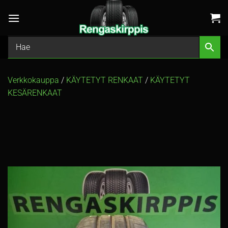
Skip
to
content
Verkkokauppa
/
KÄYTETYT RENKAAT
/
KÄYTETYT
KESÄRENKAAT