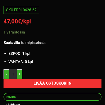
SKU ER010626-62
47,00
€/kpl
1 varastossa
Saatavilla toimipisteissä:
ESPOO: 1 kpl
VANTAA: 0 kpl
215/60R16 Sava Intensa HP2 99V kesä 5mm / 4V55 määrä
LISÄÄ OSTOSKORIIN
Kuvaus
Lisätiedot