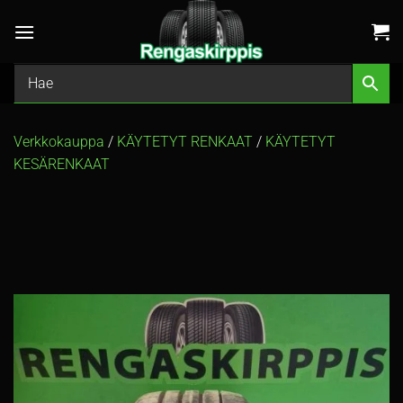
Skip
to
content
Verkkokauppa
/
KÄYTETYT RENKAAT
/
KÄYTETYT
KESÄRENKAAT