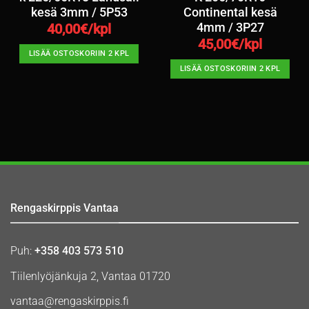
kesä 3mm / 5P53
Continental kesä
4mm / 3P27
40,00
€/kpl
45,00
€/kpl
LISÄÄ OSTOSKORIIN 2 KPL
LISÄÄ OSTOSKORIIN 2 KPL
Rengaskirppis Vantaa
Puh:
+358 403 573 510
Tiilenlyöjänkuja 2, Vantaa 01720
vantaa@rengaskirppis.fi