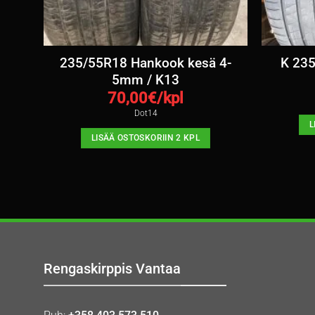
 5-
235/55R18 Hankook kesä 4-
K 235
5mm / K13
70,00
€/kpl
Dot14
L
LISÄÄ OSTOSKORIIN 2 KPL
Rengaskirppis Vantaa