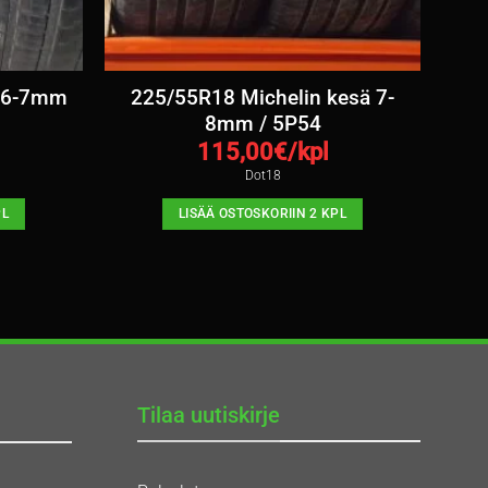
ä 6-7mm
225/55R18 Michelin kesä 7-
8mm / 5P54
115,00
€/kpl
Dot18
PL
LISÄÄ OSTOSKORIIN 2 KPL
Tilaa uutiskirje