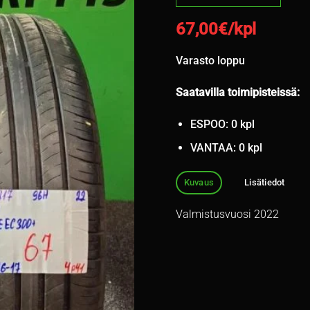
67,00
€/kpl
Varasto loppu
Saatavilla toimipisteissä:
ESPOO: 0 kpl
VANTAA: 0 kpl
Kuvaus
Lisätiedot
Valmistusvuosi 2022