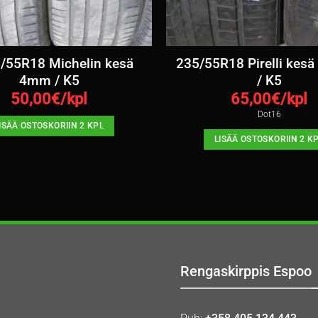
/55R18 Michelin kesä
235/55R18 Pirelli kes
4mm / K5
/ K5
50,00
€/kpl
65,00
€/kpl
Dot16
ISÄÄ OSTOSKORIIN 2 KPL
LISÄÄ OSTOSKORIIN 2 K
Rengaskirppis Espoo