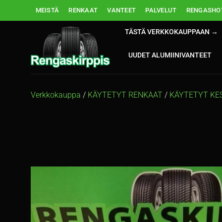
Skip
MEISTÄ
RENKAAT
VANTEET
PALVELUT
RENGASHOT
to
content
TÄSTÄ VERKKOKAUPPAAN →
UUDET ALUMIINIVANTEET
Verkkokauppa
/
KÄYTETYT RENKAAT
/
KÄYTETYT KE