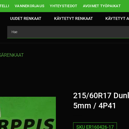
ELLI
VANNEKORJAUS
YHTEYSTIEDOT
AVOIMET TYÖPAIKAT
UUDET RENKAAT
KÄYTETYT RENKAAT
KÄYTETYT A
SÄRENKAAT
215/60R17 Dunl
5mm / 4P41
SKU ER160426-17