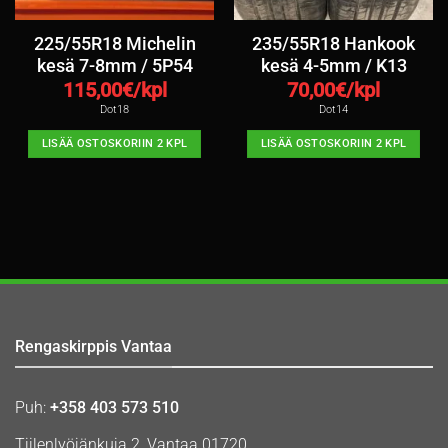
225/55R18 Michelin
235/55R18 Hankook
kesä 7-8mm / 5P54
kesä 4-5mm / K13
115,00
€/kpl
70,00
€/kpl
Dot18
Dot14
LISÄÄ OSTOSKORIIN 2 KPL
LISÄÄ OSTOSKORIIN 2 KPL
Rengaskirppis Vantaa
Puh:
+358 403 573 510
Tiilenlyöjänkuja 2, Vantaa 01720