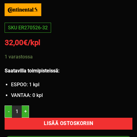
SKU ER270526-32
32,00
€/kpl
1 varastossa
Saatavilla toimipisteissä:
ESPOO: 1 kpl
VANTAA: 0 kpl
215/65R16 Continental EcoContact 6 98H kesä 3,5mm / 3P34 määrä
LISÄÄ OSTOSKORIIN