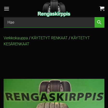
Skip
to
content
Verkkokauppa
/
KÄYTETYT RENKAAT
/
KÄYTETYT
KESÄRENKAAT