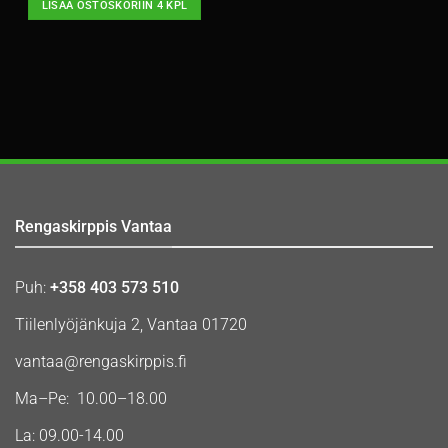
LISÄÄ OSTOSKORIIN 4 KPL
Rengaskirppis Vantaa
Puh:
+358 403 573 510
Tiilenlyöjänkuja 2, Vantaa 01720
vantaa@rengaskirppis.fi
Ma–Pe: 10.00–18.00
La: 09.00-14.00