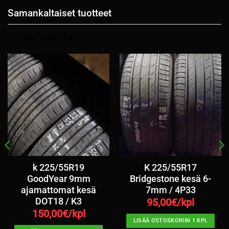
Samankaltaiset tuotteet
TUTUSTU MYÖS
k 225/55R19
K 225/55R17
GoodYear 9mm
Bridgestone kesä 6-
ajamattomat kesä
7mm / 4P33
DOT18 / K3
95,00
€/kpl
150,00
€/kpl
LISÄÄ OSTOSKORIIN 1 KPL