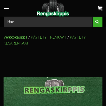
Skip
to
content
Verkkokauppa
/
KÄYTETYT RENKAAT
/
KÄYTETYT
KESÄRENKAAT