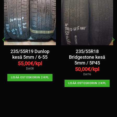
235/55R19 Dunlop
235/55R18
kesä 5mm / 6-55
Bridgestone kesä
5mm / 5P45
55,00
€/kpl
50,00
€/kpl
Dot08
Dot16
LISÄÄ OSTOSKORIIN 2 KPL
LISÄÄ OSTOSKORIIN 2 KPL