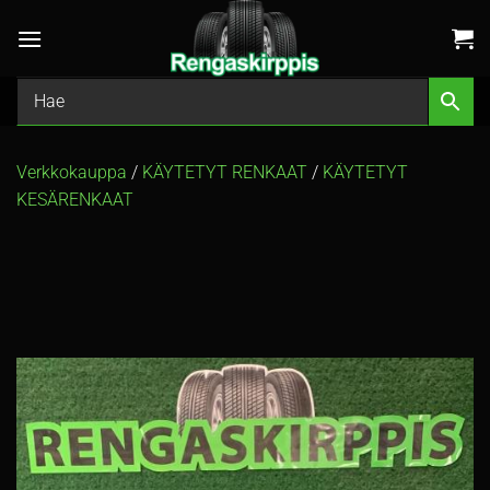
Skip
to
content
Verkkokauppa
/
KÄYTETYT RENKAAT
/
KÄYTETYT
KESÄRENKAAT