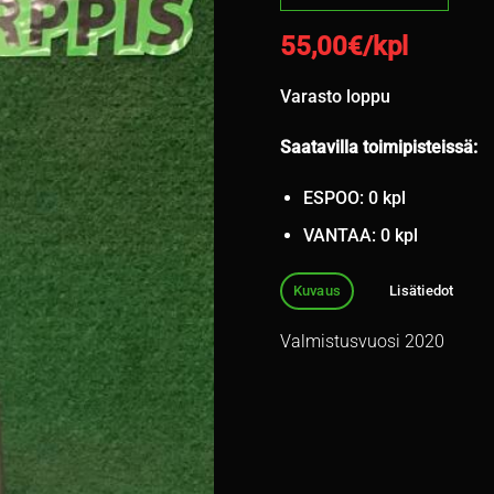
55,00
€/kpl
Varasto loppu
Saatavilla toimipisteissä:
ESPOO: 0 kpl
VANTAA: 0 kpl
Kuvaus
Lisätiedot
Valmistusvuosi 2020