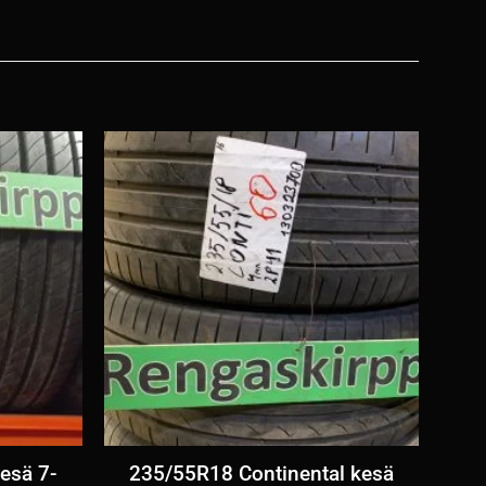
esä 7-
235/55R18 Continental kesä