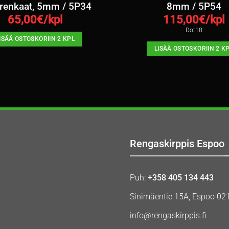
renkaat, 5mm / 5P34
8mm / 5P54
65,00
€/kpl
115,00
€/kpl
Dot18
ISÄÄ OSTOSKORIIN 2 KPL
LISÄÄ OSTOSKORIIN 2 K
Rengaskirppis Espoo
Puh:
+358 405 134 443
Sinimäentie 15A, Espoo 02
info@rengaskirppis.fi