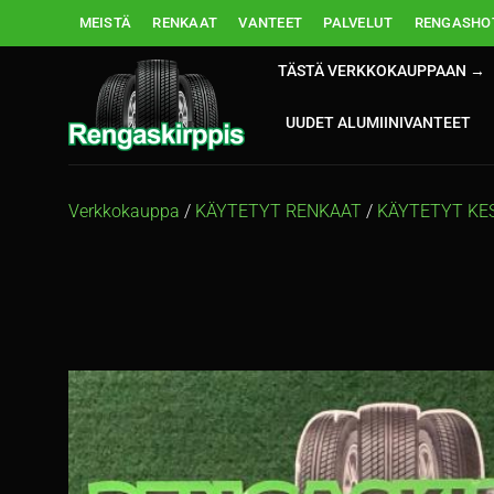
Skip
MEISTÄ
RENKAAT
VANTEET
PALVELUT
RENGASHOT
to
content
TÄSTÄ VERKKOKAUPPAAN →
UUDET ALUMIINIVANTEET
Verkkokauppa
/
KÄYTETYT RENKAAT
/
KÄYTETYT KE