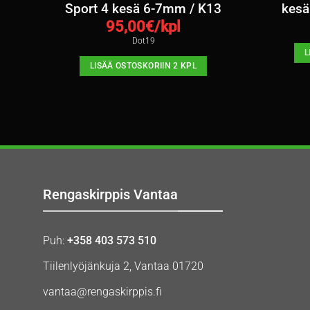
Sport 4 kesä 6-7mm / K13
kesä
95,00
€/kpl
Dot19
L
LISÄÄ OSTOSKORIIN 2 KPL
Rengaskirppis Vantaa
Puh:
+358 403 573 510
Tiilenlyöjänkuja 2, Vantaa 01720
vantaa@rengaskirppis.fi