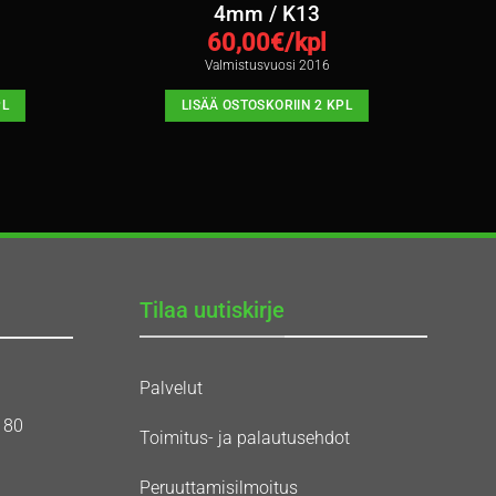
4mm / K13
60,00
€/kpl
Valmistusvuosi 2016
PL
LISÄÄ OSTOSKORIIN 2 KPL
Tilaa uutiskirje
Palvelut
180
Toimitus- ja palautusehdot
Peruuttamisilmoitus