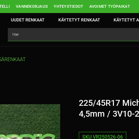
ELLI
VANNEKORJAUS
YHTEYSTIEDOT
AVOIMET TYÖPAIKAT
UUDET RENKAAT
KÄYTETYT RENKAAT
KÄYTETYT A
SÄRENKAAT
225/45R17 Mich
4,5mm / 3V10-
SKU VR250526-06