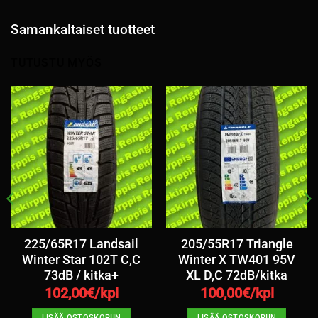
Samankaltaiset tuotteet
TUTUSTU MYÖS
225/65R17 Landsail
205/55R17 Triangle
Winter Star 102T C,C
Winter X TW401 95V
73dB / kitka+
XL D,C 72dB/kitka
102,00
€/kpl
100,00
€/kpl
LISÄÄ OSTOSKORIIN
LISÄÄ OSTOSKORIIN