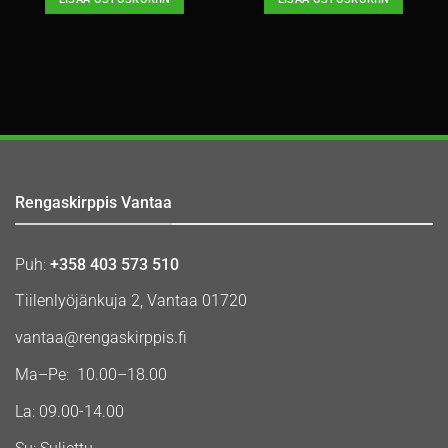
Rengaskirppis Vantaa
Puh:
+358 403 573 510
Tiilenlyöjänkuja 2, Vantaa 01720
vantaa@rengaskirppis.fi
Ma–Pe: 10.00–18.00
La: 09.00-14.00