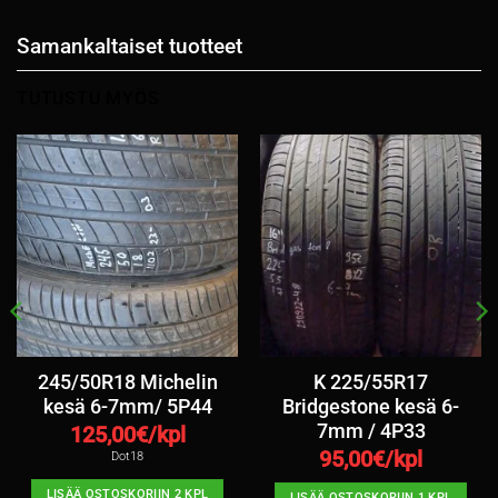
Samankaltaiset tuotteet
TUTUSTU MYÖS
245/50R18 Michelin
K 225/55R17
kesä 6-7mm/ 5P44
Bridgestone kesä 6-
7mm / 4P33
125,00
€/kpl
95,00
€/kpl
Dot18
LISÄÄ OSTOSKORIIN 2 KPL
LISÄÄ OSTOSKORIIN 1 KPL