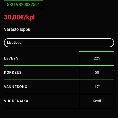
SKU VR20082501
30,00
€/kpl
Varasto loppu
Lisätiedot
LEVEYS
225
KORKEUS
50
VANNEKOKO
17''
VUODENAIKA
Kesä