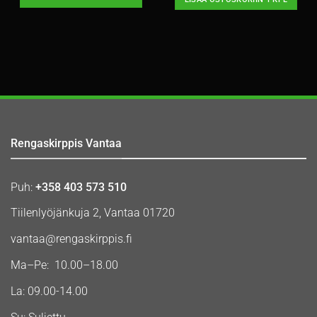
Rengaskirppis Vantaa
Puh:
+358 403 573 510
Tiilenlyöjänkuja 2, Vantaa 01720
vantaa@rengaskirppis.fi
Ma–Pe: 10.00–18.00
La: 09.00-14.00