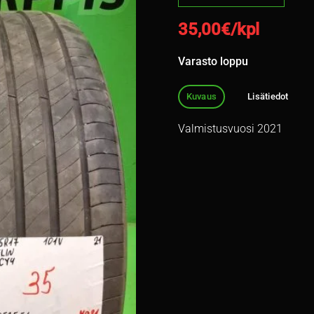
35,00
€/kpl
Varasto loppu
Kuvaus
Lisätiedot
Valmistusvuosi 2021