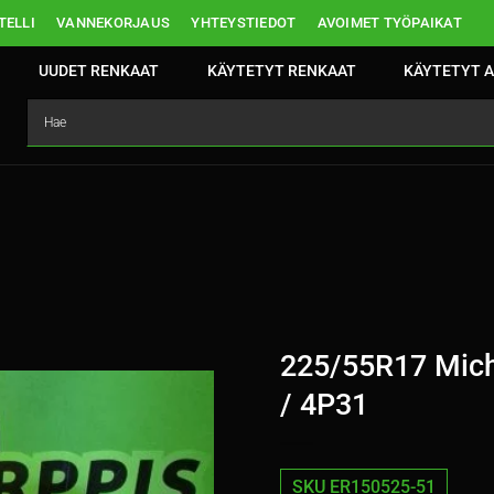
ELLI
VANNEKORJAUS
YHTEYSTIEDOT
AVOIMET TYÖPAIKAT
UUDET RENKAAT
KÄYTETYT RENKAAT
KÄYTETYT A
225/55R17 Mich
/ 4P31
SKU ER150525-51