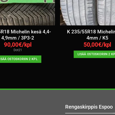
R18 Michelin kesä 4,4-
K 235/55R18 Micheli
4,9mm / 3P3-2
4mm / K5
90,00
€/kpl
50,00
€/kpl
Dot21
LISÄÄ OSTOSKORIIN 2 K
ISÄÄ OSTOSKORIIN 2 KPL
Rengaskirppis Espoo