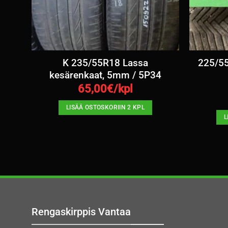
esä
K 235/55R18 Lassa
225/55
kesärenkaat, 5mm / 5P34
65,00
€/kpl
LISÄÄ OSTOSKORIIN 2 KPL
L
Rengaskirppis Vantaa