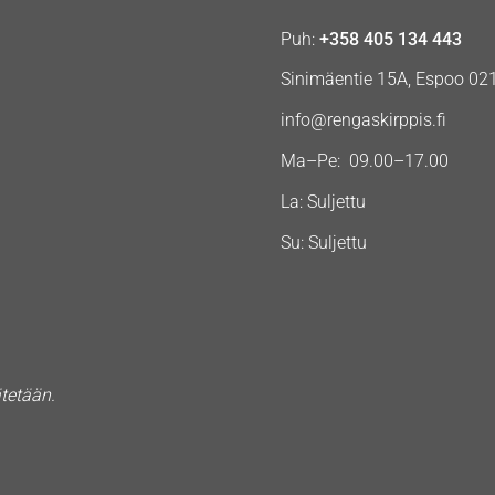
Puh:
+358 405 134 443
Sinimäentie 15A, Espoo 02
info@rengaskirppis.fi
Ma–Pe: 09.00–17.00
La: Suljettu
Su: Suljettu
ätetään.