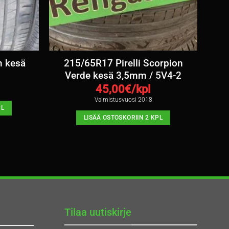
n kesä
215/65R17 Pirelli Scorpion
Verde kesä 3,5mm / 5V4-2
45,00
€/kpl
Valmistusvuosi 2018
PL
LISÄÄ OSTOSKORIIN 2 KPL
Tilaa uutiskirje