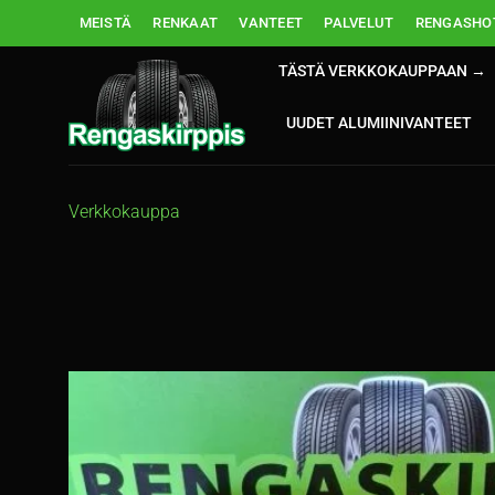
Skip
MEISTÄ
RENKAAT
VANTEET
PALVELUT
RENGASHOT
to
content
TÄSTÄ VERKKOKAUPPAAN →
UUDET ALUMIINIVANTEET
Verkkokauppa