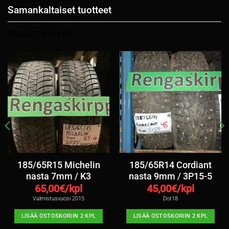
Samankaltaiset tuotteet
TUTUSTU MYÖS
185/65R15 Michelin
185/65R14 Cordiant
nasta 7mm / K3
nasta 9mm / 3P15-5
65,00
€/kpl
45,00
€/kpl
Valmistusvuosi 2015
Dot18
LISÄÄ OSTOSKORIIN 2 KPL
LISÄÄ OSTOSKORIIN 2 KPL