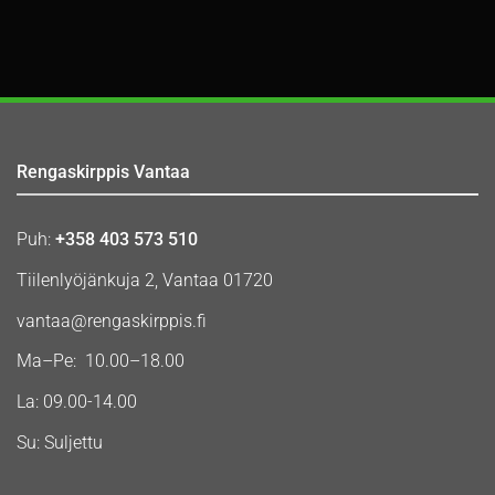
Rengaskirppis Vantaa
Puh:
+358 403 573 510
Tiilenlyöjänkuja 2, Vantaa 01720
vantaa@rengaskirppis.fi
Ma–Pe: 10.00–18.00
La: 09.00-14.00
Su: Suljettu