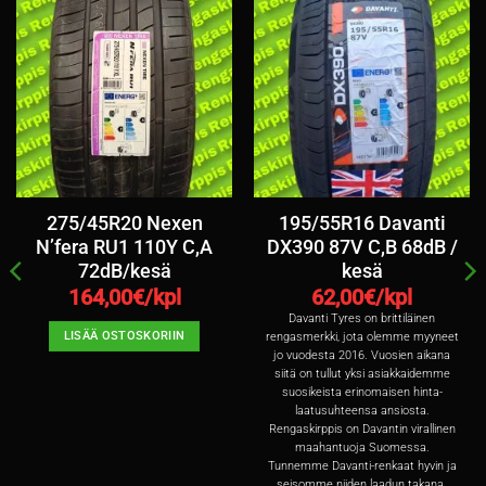
275/45R20 Nexen
195/55R16 Davanti
N’fera RU1 110Y C,A
DX390 87V C,B 68dB /
72dB/kesä
kesä
164,00
€/kpl
62,00
€/kpl
Davanti Tyres on brittiläinen
LISÄÄ OSTOSKORIIN
rengasmerkki, jota olemme myyneet
jo vuodesta 2016. Vuosien aikana
siitä on tullut yksi asiakkaidemme
suosikeista erinomaisen hinta-
laatusuhteensa ansiosta.
Rengaskirppis on Davantin virallinen
maahantuoja Suomessa.
Tunnemme Davanti-renkaat hyvin ja
seisomme niiden laadun takana.