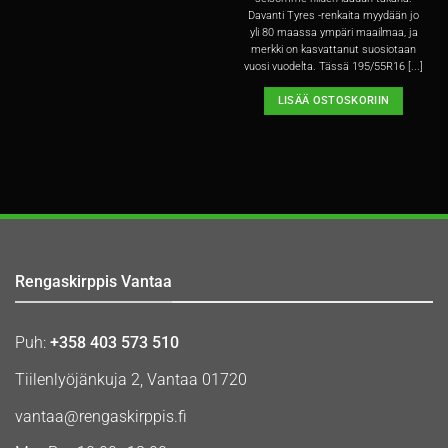
Davanti Tyres -renkaita myydään jo
yli 80 maassa ympäri maailmaa, ja
merkki on kasvattanut suosiotaan
vuosi vuodelta. Tässä 195/55R16 [...]
LISÄÄ OSTOSKORIIN
Rengaskirppis Vantaa
Puh:
+358 403 573 510
Tiilenlyöjänkuja 2, Vantaa 01720
vantaa@rengaskirppis.fi