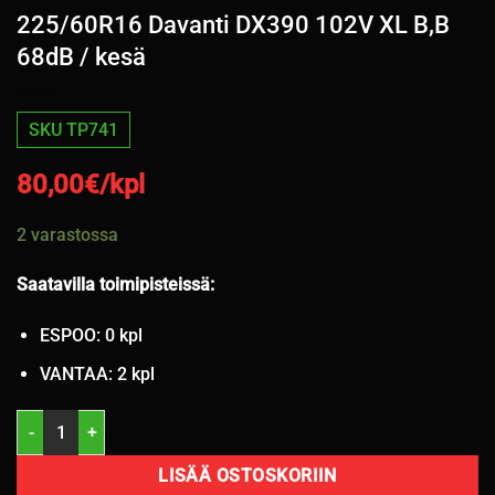
225/60R16 Davanti DX390 102V XL B,B
68dB / kesä
SKU TP741
80,00
€/kpl
2 varastossa
Saatavilla toimipisteissä:
ESPOO: 0 kpl
VANTAA: 2 kpl
225/60R16 Davanti DX390 102V XL B,B 68dB / kesä määrä
LISÄÄ OSTOSKORIIN