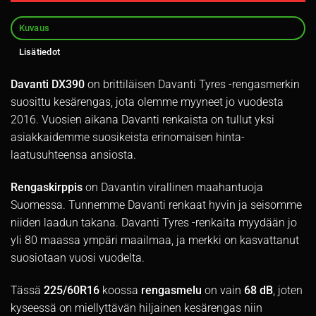
Kuvaus
Lisätiedot
Davanti DX390
on brittiläisen Davanti Tyres -rengasmerkin
suosittu kesärengas, jota olemme myyneet jo vuodesta
2016. Vuosien aikana Davanti renkaista on tullut yksi
asiakkaidemme suosikeista erinomaisen hinta-
laatusuhteensa ansiosta.
Rengaskirppis
on Davantin virallinen maahantuoja
Suomessa. Tunnemme Davanti renkaat hyvin ja seisomme
niiden laadun takana. Davanti Tyres -renkaita myydään jo
yli 80 maassa ympäri maailmaa, ja merkki on kasvattanut
suosiotaan vuosi vuodelta.
Tässä
225/60R16
koossa
rengasmelu
on vain
68 dB
, joten
kyseessä on miellyttävän hiljainen kesärengas niin