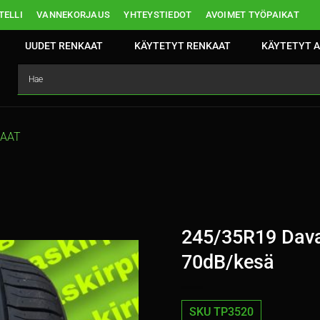
ELLI
VANNEKORJAUS
YHTEYSTIEDOT
AVOIMET TYÖPAIKAT
UUDET RENKAAT
KÄYTETYT RENKAAT
KÄYTETYT A
KAAT
245/35R19 Dava
70dB/kesä
SKU TP3520