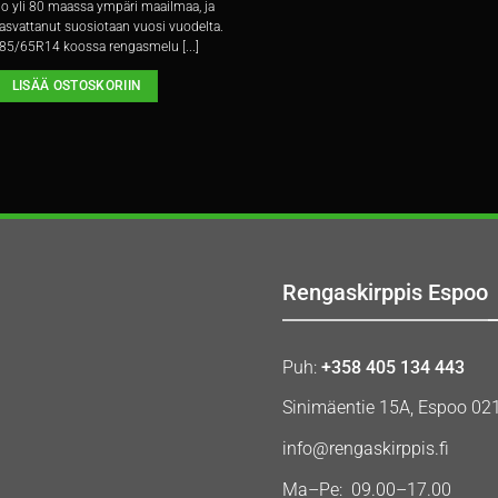
o yli 80 maassa ympäri maailmaa, ja
asvattanut suosiotaan vuosi vuodelta.
85/65R14 koossa rengasmelu [...]
LISÄÄ OSTOSKORIIN
Rengaskirppis Espoo
Puh:
+358 405 134 443
Sinimäentie 15A, Espoo 02
info@rengaskirppis.fi
Ma–Pe: 09.00–17.00