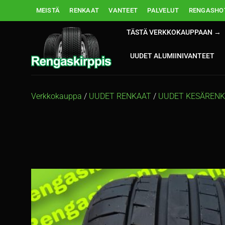
Skip
MEISTÄ
RENKAAT
VANTEET
PALVELUT
RENGASHOT
to
content
TÄSTÄ VERKKOKAUPPAAN →
UUDET ALUMIINIVANTEET
Verkkokauppa
/
UUDET RENKAAT
/
UUDET KESÄREN