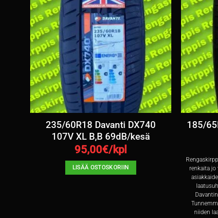
 75T
235/60R18 Davanti DX740
185/65
107V XL B,B 69dB/kesä
95,00
€/kpl
Rengaskirppi
LISÄÄ OSTOSKORIIN
renkaita jo
asiakkaid
laatusuh
Davantin
Tunnemme 
niiden la