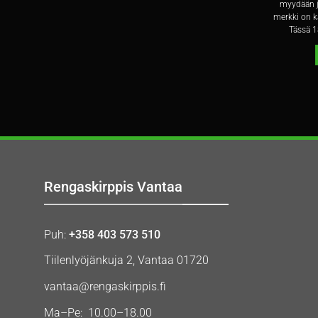
myydään j
merkki on k
Tässä 1
Rengaskirppis Vantaa
Puh:
+358 403 573 510
Tiilenlyöjänkuja 2, Vantaa 01720
vantaa@rengaskirppis.fi
Ma–Pe: 10.00–18.00