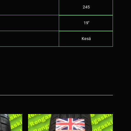
245
19''
Kesä