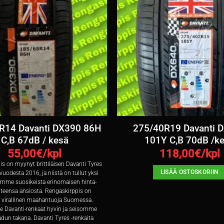
R14 Davanti DX390 86H
275/40R19 Davanti 
C,B 67dB / kesä
101Y C,B 70dB /k
55,00
€/kpl
118,00
€/kpl
s on myynyt brittiläisen Davanti Tyres
LISÄÄ OSTOSKORIIN
 vuodesta 2016, ja niistä on tullut yksi
emme suosikeista erinomaisen hinta-
teensa ansiosta. Rengaskirppis on
 virallinen maahantuoja Suomessa.
Davanti-renkaat hyvin ja seisomme
adun takana. Davanti Tyres -renkaita