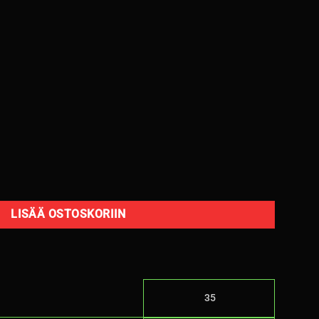
port 93Y XL C,A 70dB/kesä määrä
LISÄÄ OSTOSKORIIN
35