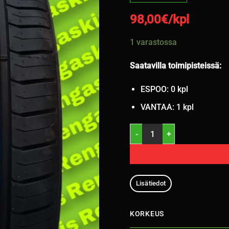
98,00
€/kpl
1 varastossa
Saatavilla toimipisteissä:
ESPOO: 0 kpl
VANTAA: 1 kpl
245/35R19 Davanti Protoura S
Lisätiedot
KORKEUS