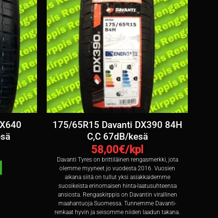
DX640
175/65R15 Davanti DX390 84H
esä
C,C 67dB/kesä
58,00
€/kpl
Davanti Tyres on brittiläinen rengasmerkki, jota
olemme myyneet jo vuodesta 2016. Vuosien
aikana siitä on tullut yksi asiakkaidemme
suosikeista erinomaisen hinta-laatusuhteensa
ansiosta. Rengaskirppis on Davantin virallinen
maahantuoja Suomessa. Tunnemme Davanti-
renkaat hyvin ja seisomme niiden laadun takana.