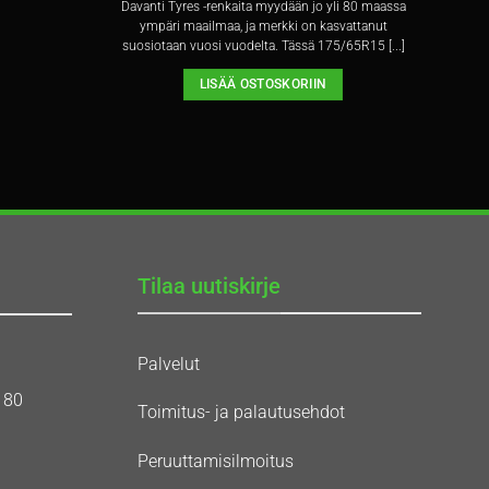
Davanti Tyres -renkaita myydään jo yli 80 maassa
ympäri maailmaa, ja merkki on kasvattanut
suosiotaan vuosi vuodelta. Tässä 175/65R15 [...]
LISÄÄ OSTOSKORIIN
Tilaa uutiskirje
Palvelut
180
Toimitus- ja palautusehdot
Peruuttamisilmoitus