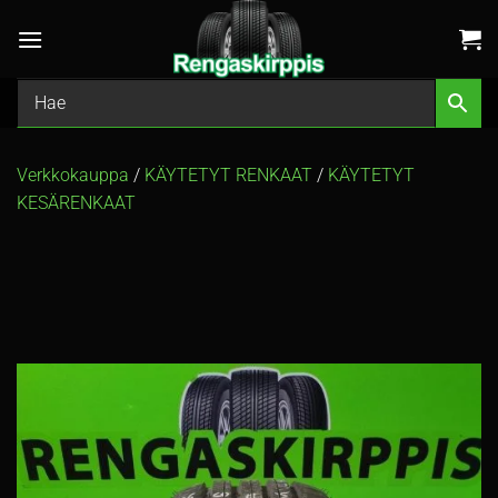
Skip
to
content
Verkkokauppa
/
KÄYTETYT RENKAAT
/
KÄYTETYT
KESÄRENKAAT