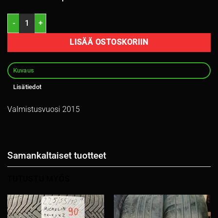
225/60R18 Michelin Latitude Sport 3 100V kesä 7mm / 5P15-2 määr
LISÄÄ OSTOSKORIIN
Kuvaus
Lisätiedot
Valmistusvuosi 2015
Samankaltaiset tuotteet
TUTUSTU MYÖS