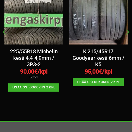
225/55R18 Michelin
K 215/45R17
kesä 4,4-4,9mm /
Goodyear kesä 6mm /
3P3-2
K5
90,00
€/kpl
95,00
€/kpl
Dot21
LISÄÄ OSTOSKORIIN 2 KPL
LISÄÄ OSTOSKORIIN 2 KPL