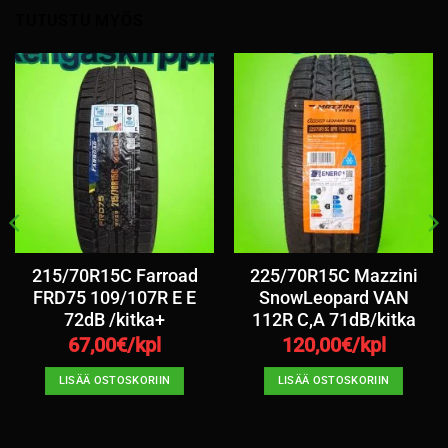
TUTUSTU MYÖS
215/70R15C Farroad
225/70R15C Mazzini
FRD75 109/107R E E
SnowLeopard VAN
72dB /kitka+
112R C,A 71dB/kitka
67,00
€/kpl
120,00
€/kpl
LISÄÄ OSTOSKORIIN
LISÄÄ OSTOSKORIIN