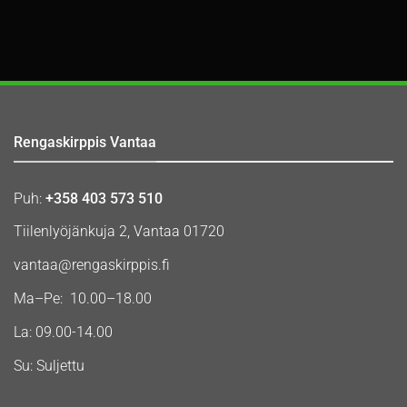
Rengaskirppis Vantaa
Puh:
+358 403 573 510
Tiilenlyöjänkuja 2, Vantaa 01720
vantaa@rengaskirppis.fi
Ma–Pe: 10.00–18.00
La: 09.00-14.00
Su: Suljettu