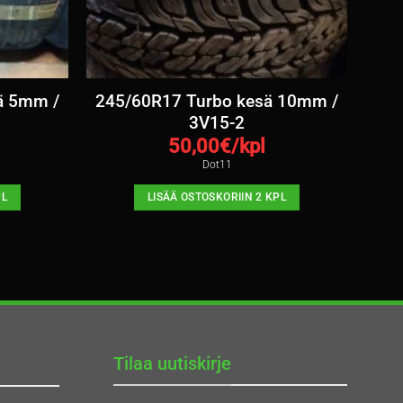
ä 5mm /
245/60R17 Turbo kesä 10mm /
3V15-2
50,00
€/kpl
Dot11
PL
LISÄÄ OSTOSKORIIN 2 KPL
Tilaa uutiskirje