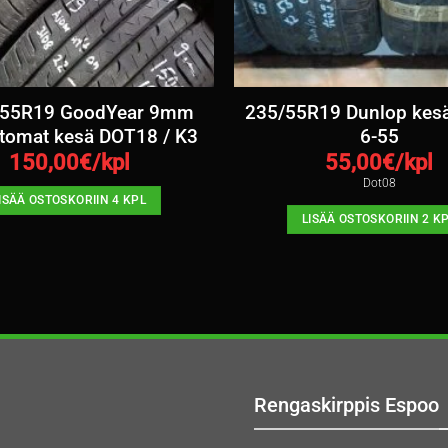
/55R19 GoodYear 9mm
235/55R19 Dunlop kes
tomat kesä DOT18 / K3
6-55
150,00
€/kpl
55,00
€/kpl
Dot08
ISÄÄ OSTOSKORIIN 4 KPL
LISÄÄ OSTOSKORIIN 2 K
Rengaskirppis Espoo