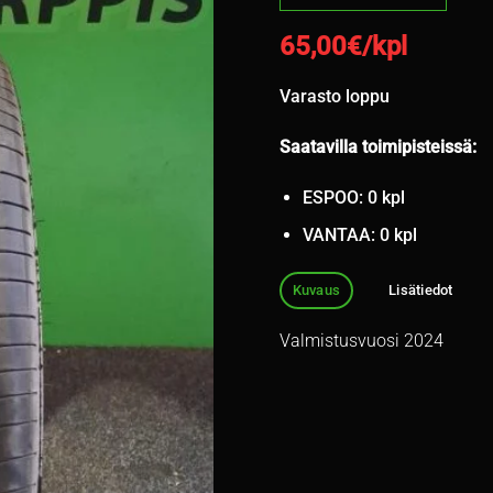
65,00
€/kpl
Varasto loppu
Saatavilla toimipisteissä:
ESPOO: 0 kpl
VANTAA: 0 kpl
Kuvaus
Lisätiedot
Valmistusvuosi 2024