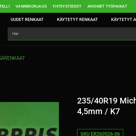
ELLI
VANNEKORJAUS
YHTEYSTIEDOT
AVOIMET TYÖPAIKAT
UUDET RENKAAT
KÄYTETYT RENKAAT
KÄYTETYT A
SÄRENKAAT
235/40R19 Mich
4,5mm / K7
SKU ER260526-06