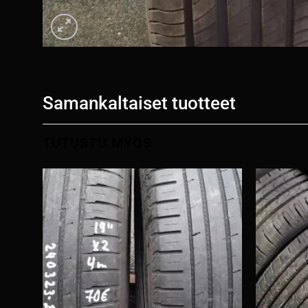
Samankaltaiset tuotteet
TUTUSTU MYÖS