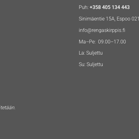
Puh:
+358 405 134 443
Sinimäentie 15A, Espoo 02
info@rengaskirppis.fi
Ma–Pe: 09.00–17.00
La: Suljettu
Su: Suljettu
ätetään.