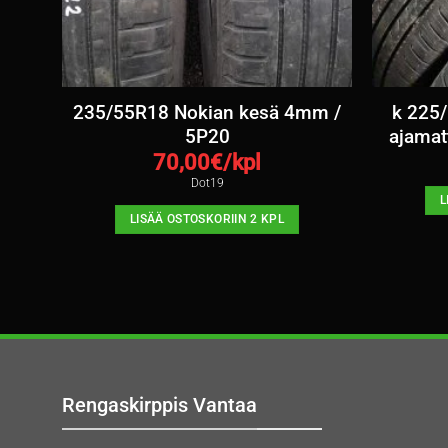
esä
235/55R18 Nokian kesä 4mm /
k 225
5P20
ajamat
70,00
€/kpl
Dot19
L
LISÄÄ OSTOSKORIIN 2 KPL
Rengaskirppis Vantaa