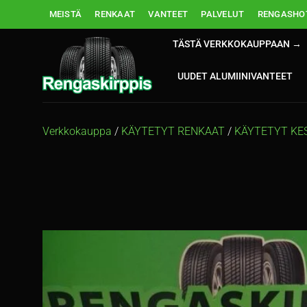
Skip
MEISTÄ
RENKAAT
VANTEET
PALVELUT
RENGASHOT
to
content
TÄSTÄ VERKKOKAUPPAAN →
UUDET ALUMIINIVANTEET
Verkkokauppa
/
KÄYTETYT RENKAAT
/
KÄYTETYT KE