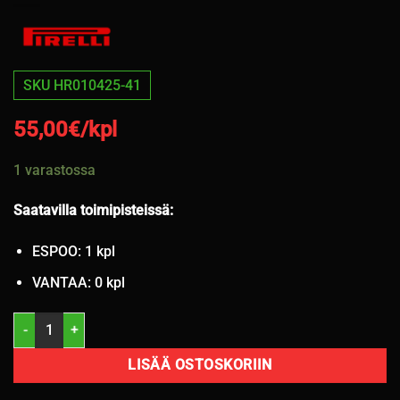
SKU HR010425-41
55,00
€/kpl
1 varastossa
Saatavilla toimipisteissä:
ESPOO: 1 kpl
VANTAA: 0 kpl
235/45R19 Pirelli Scorpion Zero 99V kesä 5,5mm / 6-52 määrä
LISÄÄ OSTOSKORIIN