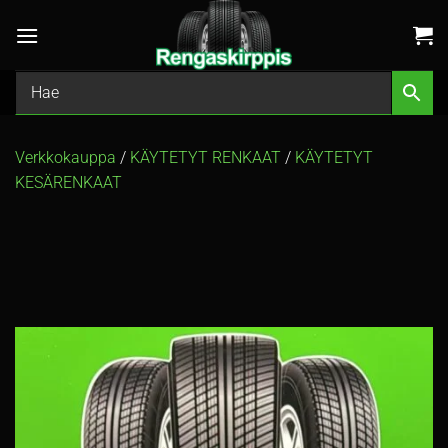
Skip
to
content
Verkkokauppa
/
KÄYTETYT RENKAAT
/
KÄYTETYT
KESÄRENKAAT