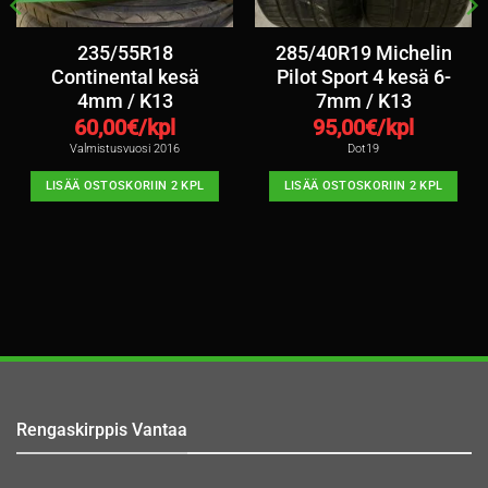
235/55R18
285/40R19 Michelin
Continental kesä
Pilot Sport 4 kesä 6-
4mm / K13
7mm / K13
60,00
€/kpl
95,00
€/kpl
Valmistusvuosi 2016
Dot19
LISÄÄ OSTOSKORIIN 2 KPL
LISÄÄ OSTOSKORIIN 2 KPL
Rengaskirppis Vantaa