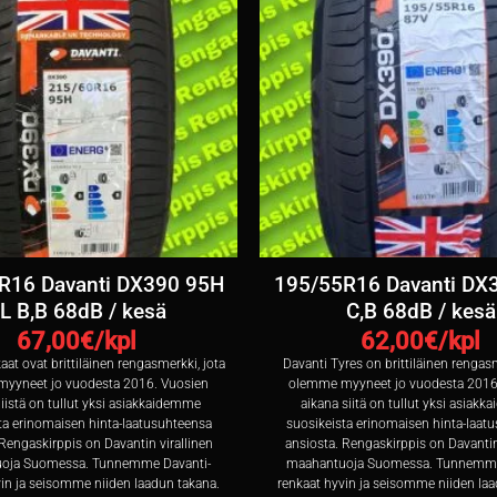
R16 Davanti DX390 95H
195/55R16 Davanti DX
L B,B 68dB / kesä
C,B 68dB / kesä
67,00
€/kpl
62,00
€/kpl
aat ovat brittiläinen rengasmerkki, jota
Davanti Tyres on brittiläinen rengasm
yyneet jo vuodesta 2016. Vuosien
olemme myyneet jo vuodesta 2016
iistä on tullut yksi asiakkaidemme
aikana siitä on tullut yksi asiak
ta erinomaisen hinta-laatusuhteensa
suosikeista erinomaisen hinta-laat
Rengaskirppis on Davantin virallinen
ansiosta. Rengaskirppis on Davantin
oja Suomessa. Tunnemme Davanti-
maahantuoja Suomessa. Tunnemme
vin ja seisomme niiden laadun takana.
renkaat hyvin ja seisomme niiden laa