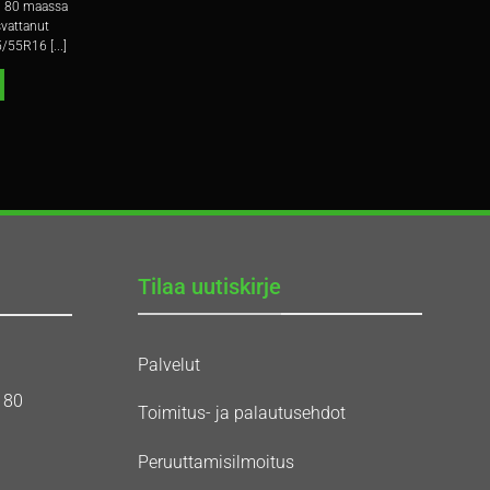
li 80 maassa
svattanut
/55R16 [...]
Tilaa uutiskirje
Palvelut
180
Toimitus- ja palautusehdot
Peruuttamisilmoitus