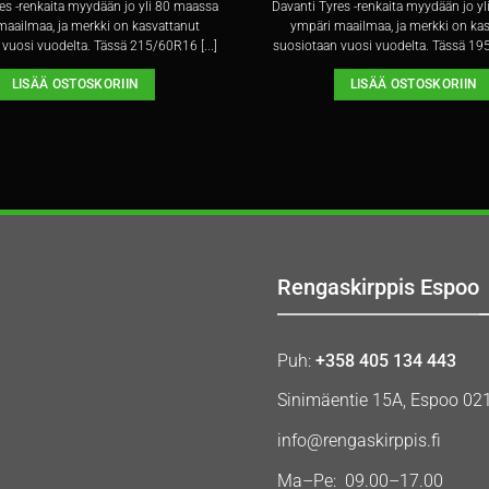
es -renkaita myydään jo yli 80 maassa
Davanti Tyres -renkaita myydään jo y
aailmaa, ja merkki on kasvattanut
ympäri maailmaa, ja merkki on ka
vuosi vuodelta. Tässä 215/60R16 [...]
suosiotaan vuosi vuodelta. Tässä 195
LISÄÄ OSTOSKORIIN
LISÄÄ OSTOSKORIIN
Rengaskirppis Espoo
Puh:
+358 405 134 443
Sinimäentie 15A, Espoo 02
info@rengaskirppis.fi
Ma–Pe: 09.00–17.00