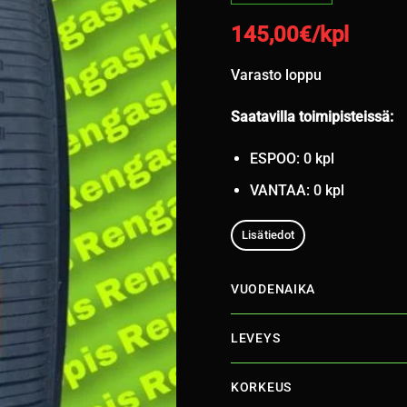
145,00
€/kpl
Varasto loppu
Saatavilla toimipisteissä:
ESPOO: 0 kpl
VANTAA: 0 kpl
Lisätiedot
VUODENAIKA
LEVEYS
KORKEUS