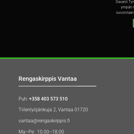
Davanti Tyr
ympäri m
suosiotaan 
Rengaskirppis Vantaa
Puh:
+358 403 573 510
Tiilenlyöjänkuja 2, Vantaa 01720
vantaa@rengaskirppis.fi
Ma–Pe: 10.00–18.00