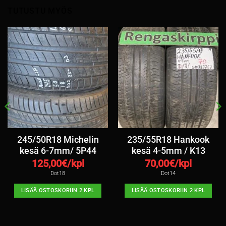
TUTUSTU MYÖS
245/50R18 Michelin
235/55R18 Hankook
kesä 6-7mm/ 5P44
kesä 4-5mm / K13
125,00
€/kpl
70,00
€/kpl
Dot18
Dot14
LISÄÄ OSTOSKORIIN 2 KPL
LISÄÄ OSTOSKORIIN 2 KPL