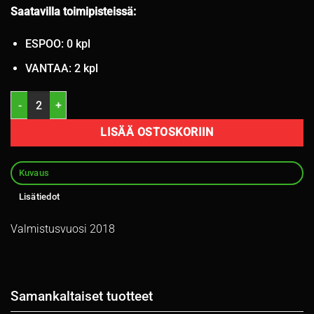
Saatavilla toimipisteissä:
ESPOO: 0 kpl
VANTAA: 2 kpl
235/50R19 Pirelli Scorpion Verde 99V kesä 4-4,5mm / 5V6-2 määrä
LISÄÄ OSTOSKORIIN
Kuvaus
Lisätiedot
Valmistusvuosi 2018
Samankaltaiset tuotteet