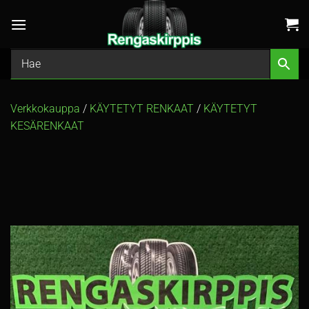
Skip
to
content
Verkkokauppa
/
KÄYTETYT RENKAAT
/
KÄYTETYT
KESÄRENKAAT