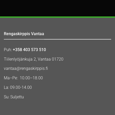
Rengaskirppis Vantaa
Puh:
+358 403 573 510
Tiilenlyöjänkuja 2, Vantaa 01720
vantaa@rengaskirppis.fi
Ma–Pe: 10.00–18.00
La: 09.00-14.00
Su: Suljettu