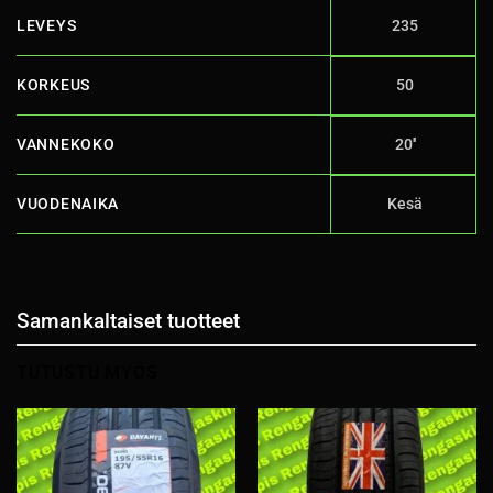
LEVEYS
235
KORKEUS
50
VANNEKOKO
20''
VUODENAIKA
Kesä
Samankaltaiset tuotteet
TUTUSTU MYÖS