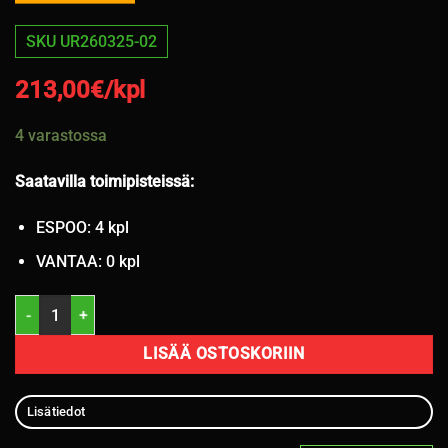
SKU UR260325-02
213,00
€/kpl
4 varastossa
Saatavilla toimipisteissä:
ESPOO: 4 kpl
VANTAA: 0 kpl
235/50R20 Continental EcoContact 6Q 104H XL /kesä määrä
LISÄÄ OSTOSKORIIN
Lisätiedot