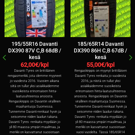
195/55R16 Davanti
185/65R14 Davanti
DX390 87V C,B 68dB /
DX390 86H C,B 67dB /
kesä
kesä
62,00
€/kpl
55,00
€/kpl
Davanti Tyres on brittiläinen
Rengaskirppis on myynyt brittiläisen
rengasmerkki, jota olemme myyneet
Davanti Tyres renkaita jo vuodesta
jo vuodesta 2016. Vuosien aikana
2016, ja niistä on tullut yksi
siitä on tullut yksi asiakkaidemme
asiakkaidemme suosikeista
suosikeista erinomaisen hinta-
erinomaisen hinta-laatusuhteensa
laatusuhteensa ansiosta.
ansiosta. Rengaskirppis on Davantin
Rengaskirppis on Davantin virallinen
virallinen maahantuoja Suomessa.
maahantuoja Suomessa.
Tunnemme Davanti-renkaat hyvin ja
Tunnemme Davanti-renkaat hyvin ja
seisomme niiden laadun takana.
seisomme niiden laadun takana.
Davanti Tyres -renkaita myydään jo
Davanti Tyres -renkaita myydään jo
yli 80 maassa ympäri maailmaa, ja
yli 80 maassa ympäri maailmaa, ja
merkki on kasvattanut suosiotaan
merkki on kasvattanut suosiotaan
vuosi vuodelta. Tässä 185/65R14