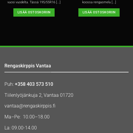
vuosi vuodelta. Tässä 195/55R16 [...]
koossa rengasmelu [...]
LISÄÄ OSTOSKORIIN
LISÄÄ OSTOSKORIIN
Rengaskirppis Vantaa
Puh:
+358 403 573 510
Tiilenlyöjänkuja 2, Vantaa 01720
vantaa@rengaskirppis.fi
Ma–Pe: 10.00–18.00
La: 09.00-14.00