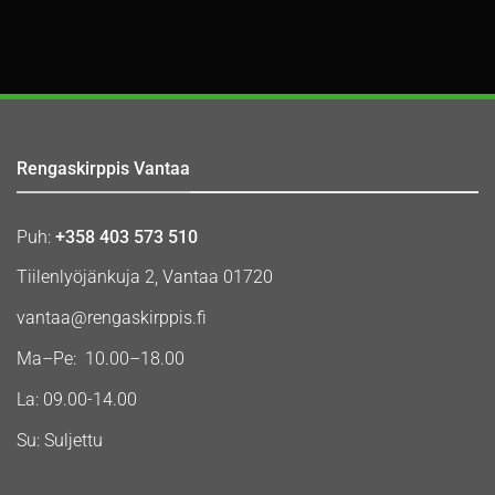
Rengaskirppis Vantaa
Puh:
+358 403 573 510
Tiilenlyöjänkuja 2, Vantaa 01720
vantaa@rengaskirppis.fi
Ma–Pe: 10.00–18.00
La: 09.00-14.00
Su: Suljettu