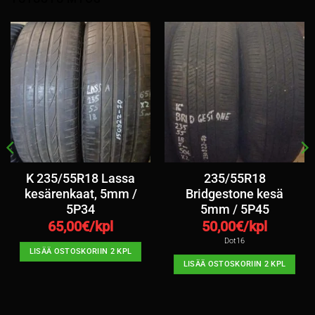
K 235/55R18 Lassa
235/55R18
kesärenkaat, 5mm /
Bridgestone kesä
5P34
5mm / 5P45
65,00
€/kpl
50,00
€/kpl
Dot16
LISÄÄ OSTOSKORIIN 2 KPL
LISÄÄ OSTOSKORIIN 2 KPL