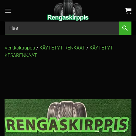
Skip
to
content
Verkkokauppa
/
KÄYTETYT RENKAAT
/
KÄYTETYT
KESÄRENKAAT