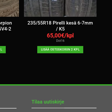
orpion
235/55R18 Pirelli kesä 6-7mm
5V4-2
/ K5
65,00
€/kpl
Dot16
PL
LISÄÄ OSTOSKORIIN 2 KPL
Tilaa uutiskirje