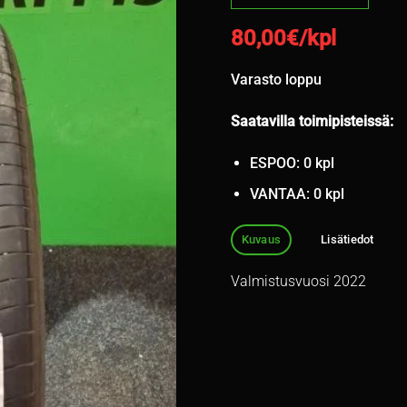
80,00
€/kpl
Varasto loppu
Saatavilla toimipisteissä:
ESPOO: 0 kpl
VANTAA: 0 kpl
Kuvaus
Lisätiedot
Valmistusvuosi 2022