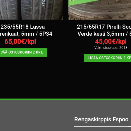
 235/55R18 Lassa
215/65R17 Pirelli Sc
renkaat, 5mm / 5P34
Verde kesä 3,5mm / 
65,00
€/kpl
45,00
€/kpl
Valmistusvuosi 2018
ISÄÄ OSTOSKORIIN 2 KPL
LISÄÄ OSTOSKORIIN 2 K
Rengaskirppis Espoo