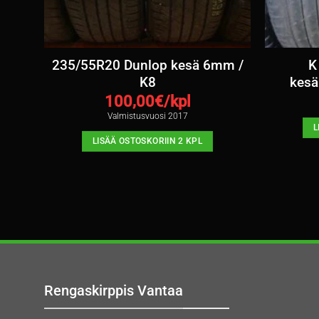
4-
235/55R20 Dunlop kesä 6mm /
K
K8
kesä
100,00
€/kpl
Valmistusvuosi 2017
L
LISÄÄ OSTOSKORIIN 2 KPL
Rengaskirppis Vantaa