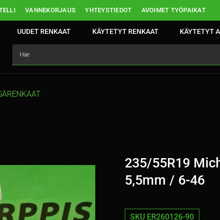
ELLI
VANNEKORJAUS
YHTEYSTIEDOT
AVOIMET TYÖPAIKAT
UUDET RENKAAT
KÄYTETYT RENKAAT
KÄYTETYT A
SÄRENKAAT
235/55R19 Mich
5,5mm / 6-46
SKU ER260126-90