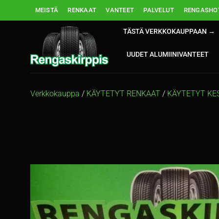
Skip
MEISTÄ
RENKAAT
VANTEET
PALVELUT
RENGASHOT
to
content
TÄSTÄ VERKKOKAUPPAAN →
UUDET ALUMIINIVANTEET
Verkkokauppa
/
KÄYTETYT RENKAAT
/
KÄYTETYT KE