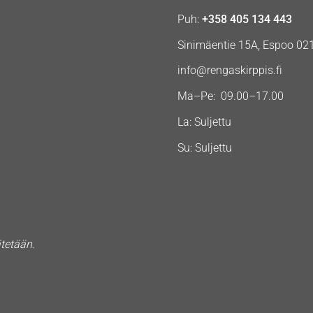
Puh:
+358 405 134 443
Sinimäentie 15A, Espoo 02
info@rengaskirppis.fi
Ma–Pe: 09.00–17.00
La: Suljettu
Su: Suljettu
ätetään.