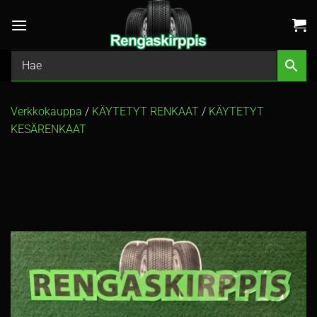
Skip
to
content
Verkkokauppa
/
KÄYTETYT RENKAAT
/
KÄYTETYT
KESÄRENKAAT