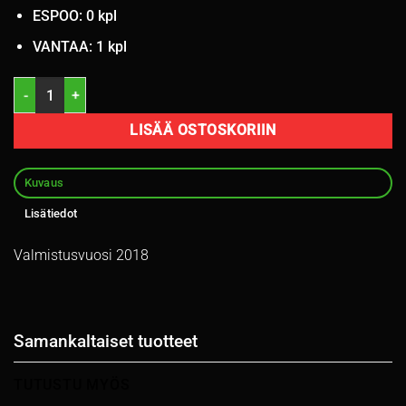
ESPOO: 0 kpl
VANTAA: 1 kpl
235/55R19 Pirelli Scorpion Verde 101V kesä 4mm / 3V11-2 määrä
LISÄÄ OSTOSKORIIN
Kuvaus
Lisätiedot
Valmistusvuosi 2018
Samankaltaiset tuotteet
TUTUSTU MYÖS