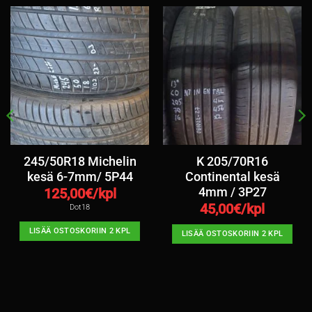
245/50R18 Michelin
K 205/70R16
kesä 6-7mm/ 5P44
Continental kesä
4mm / 3P27
125,00
€/kpl
45,00
€/kpl
Dot18
LISÄÄ OSTOSKORIIN 2 KPL
LISÄÄ OSTOSKORIIN 2 KPL